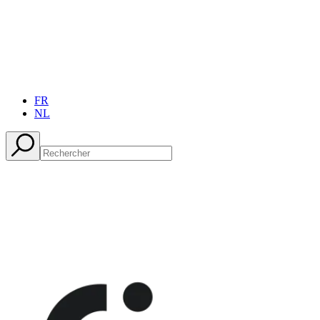
FR
NL