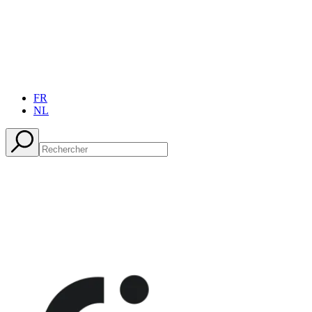
FR
NL