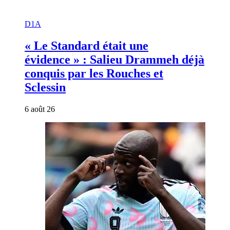
D1A
« Le Standard était une
évidence » : Salieu Drammeh déjà
conquis par les Rouches et
Sclessin
6 août 26