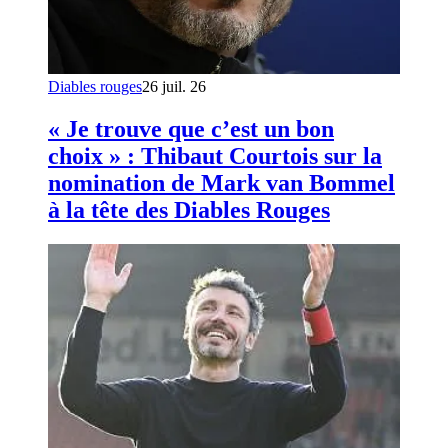
Diables rouges
26 juil. 26
« Je trouve que c’est un bon
choix » : Thibaut Courtois sur la
nomination de Mark van Bommel
à la tête des Diables Rouges