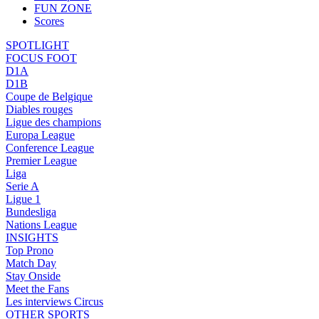
FUN ZONE
Scores
SPOTLIGHT
FOCUS FOOT
D1A
D1B
Coupe de Belgique
Diables rouges
Ligue des champions
Europa League
Conference League
Premier League
Liga
Serie A
Ligue 1
Bundesliga
Nations League
INSIGHTS
Top Prono
Match Day
Stay Onside
Meet the Fans
Les interviews Circus
OTHER SPORTS