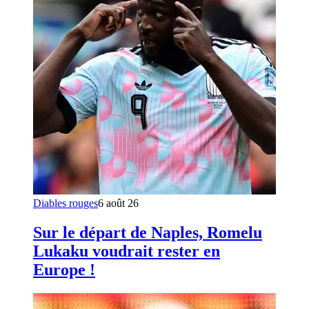
Diables rouges
6 août 26
Sur le départ de Naples, Romelu
Lukaku voudrait rester en
Europe !