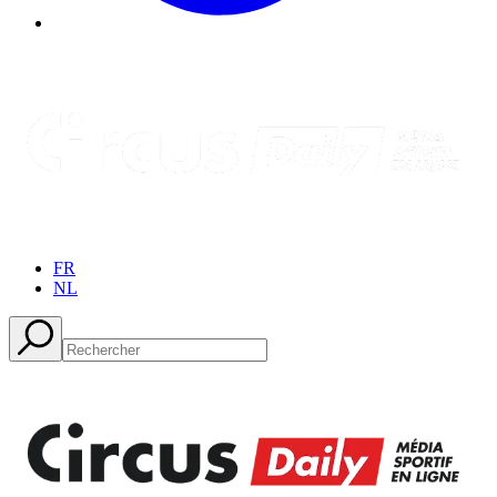
FR
NL