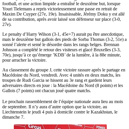
football, et une action limpide a entraîné le deuxième but, lorsque
Youri Tielemans a repris victorieusement une passe en retrait de
Maxim De Cuyper (27e, 19e). Insaisissable, Jérémy Doku y est allé
de sa contribution, après avoir laissé son défenseur sur place (3-0,
27e).
Le penalty d’Harry Wilson (3-1, 45e+7) aurait pu être anecdotique,
mais le deuxième but gallois des pieds de Sorba Thomas (3-2, 51e) a
sonné l’alerte et semé le désordre dans les rangs belges. Brennan
Johnson a complété le retour des visiteurs et glacé Bruxelles (3-3,
70e), jusqu’à ce qu’émerge ’KDB’ de la lumière, à la 88e minute,
pour arracher la victoire.
Au classement du groupe J, cette victoire rassure après le partage en
Macédoine du Nord, vendredi. Avec 4 unités en deux matchs, les
troupes de Rudi Garcia se hissent au 3e rang et gardent leurs
adversaires directs en joue : la Macédoine du Nord (8 points) et les
Gallois (7 points) ont chacun joué quatre matchs.
Le prochain rassemblement de l’équipe nationale aura lieu au mois
de septembre. Il n’y aura d’autre option que la victoire, au
Liechtenstein le jeudi 4 puis à domicile contre le Kazakhstan, le
dimanche 7.