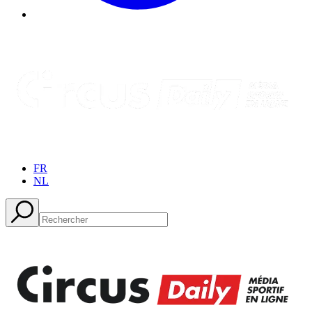
FR
NL