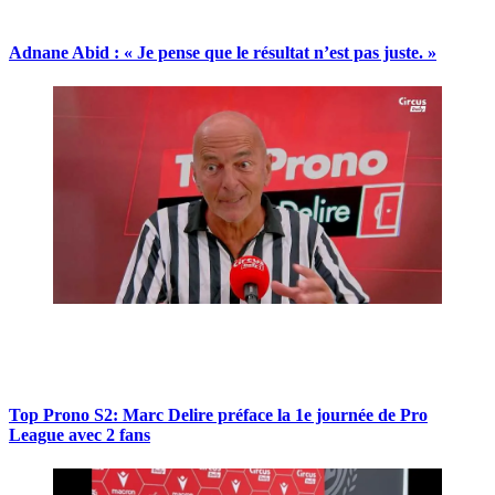
Adnane Abid : « Je pense que le résultat n’est pas juste. »
Top Prono S2: Marc Delire préface la 1e journée de Pro
League avec 2 fans