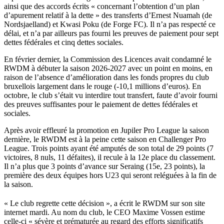
ainsi que des accords écrits « concernant l’obtention d’un plan
d’apurement relatif à la dette » des transferts d’Ernest Nuamah (de
Nordsjaelland) et Kwasi Poku (de Forge FC). Il n’a pas respecté ce
délai, et n’a par ailleurs pas fourni les preuves de paiement pour sept
dettes fédérales et cinq dettes sociales.
En février dernier, la Commission des Licences avait condamné le
RWDM à débuter la saison 2026-2027 avec un point en moins, en
raison de l’absence d’amélioration dans les fonds propres du club
bruxellois largement dans le rouge (-10,1 millions d’euros). En
octobre, le club s’était vu interdire tout transfert, faute d’avoir fourni
des preuves suffisantes pour le paiement de dettes fédérales et
sociales.
Après avoir effleuré la promotion en Jupiler Pro League la saison
dernière, le RWDM est à la peine cette saison en Challenger Pro
League. Trois points ayant été amputés de son total de 29 points (7
victoires, 8 nuls, 11 défaites), il recule à la 12e place du classement.
Il n’a plus que 3 points d’avance sur Seraing (15e, 23 points), la
première des deux équipes hors U23 qui seront reléguées à la fin de
la saison.
« Le club regrette cette décision », a écrit le RWDM sur son site
internet mardi. Au nom du club, le CEO Maxime Vossen estime
celle-ci « sévère et prématurée au regard des efforts significatifs