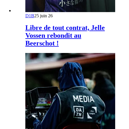
D1B
25 juin 26
Libre de tout contrat, Jelle
Vossen rebondit au
Beerschot !