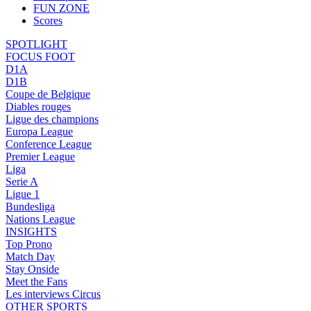
FUN ZONE
Scores
SPOTLIGHT
FOCUS FOOT
D1A
D1B
Coupe de Belgique
Diables rouges
Ligue des champions
Europa League
Conference League
Premier League
Liga
Serie A
Ligue 1
Bundesliga
Nations League
INSIGHTS
Top Prono
Match Day
Stay Onside
Meet the Fans
Les interviews Circus
OTHER SPORTS