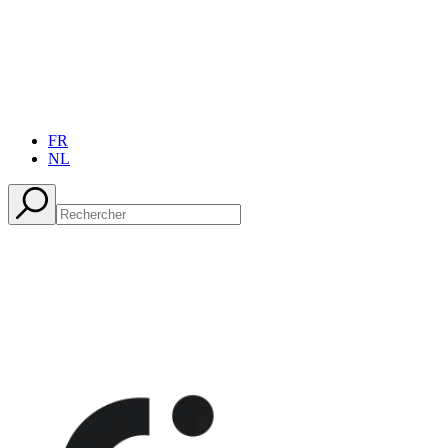
FR
NL