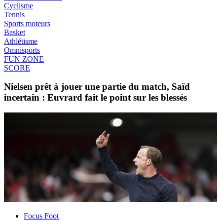
Cyclisme
Tennis
Sports moteurs
Basket
Athlétisme
Omnisports
FUN ZONE
SCORE
Nielsen prêt à jouer une partie du match, Saïd
incertain : Euvrard fait le point sur les blessés
Focus Foot