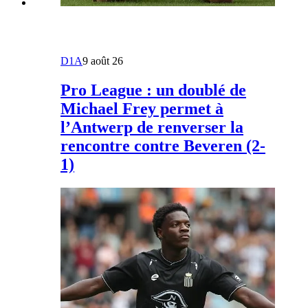
D1A
9 août 26
Pro League : un doublé de
Michael Frey permet à
l’Antwerp de renverser la
rencontre contre Beveren (2-
1)