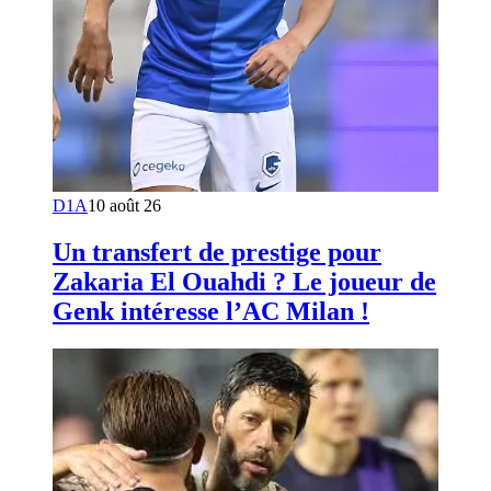
D1A
10 août 26
Un transfert de prestige pour
Zakaria El Ouahdi ? Le joueur de
Genk intéresse l’AC Milan !