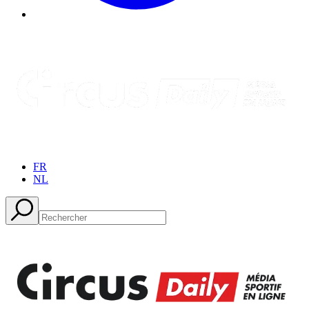
FR
NL