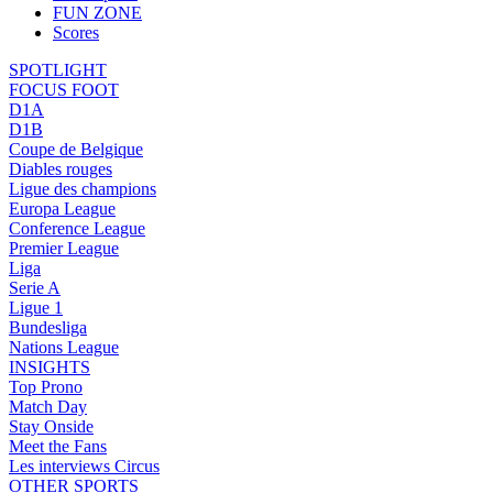
FUN ZONE
Scores
SPOTLIGHT
FOCUS FOOT
D1A
D1B
Coupe de Belgique
Diables rouges
Ligue des champions
Europa League
Conference League
Premier League
Liga
Serie A
Ligue 1
Bundesliga
Nations League
INSIGHTS
Top Prono
Match Day
Stay Onside
Meet the Fans
Les interviews Circus
OTHER SPORTS