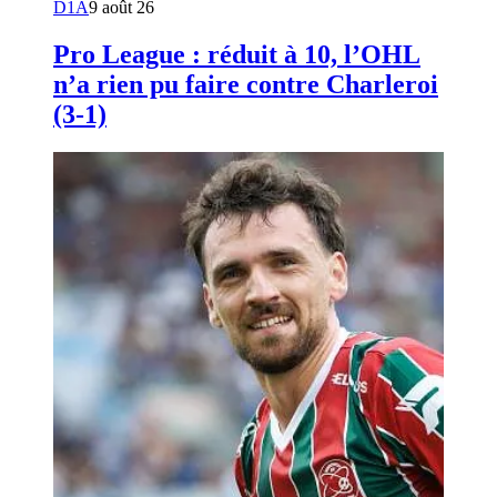
D1A
9 août 26
Pro League : réduit à 10, l’OHL
n’a rien pu faire contre Charleroi
(3-1)