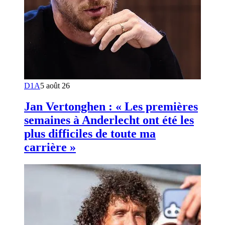
D1A
5 août 26
Jan Vertonghen : « Les premières
semaines à Anderlecht ont été les
plus difficiles de toute ma
carrière »