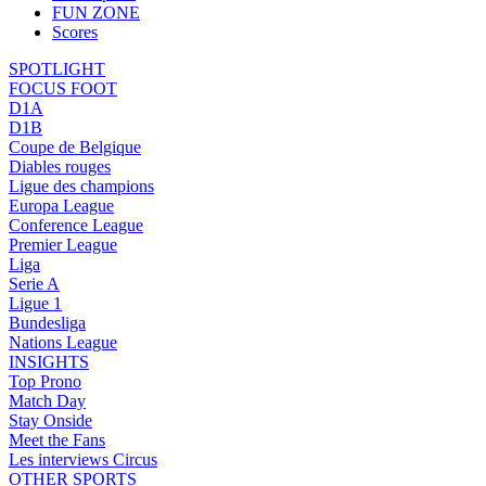
FUN ZONE
Scores
SPOTLIGHT
FOCUS FOOT
D1A
D1B
Coupe de Belgique
Diables rouges
Ligue des champions
Europa League
Conference League
Premier League
Liga
Serie A
Ligue 1
Bundesliga
Nations League
INSIGHTS
Top Prono
Match Day
Stay Onside
Meet the Fans
Les interviews Circus
OTHER SPORTS