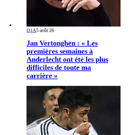
D1A
5 août 26
Jan Vertonghen : « Les
premières semaines à
Anderlecht ont été les plus
difficiles de toute ma
carrière »