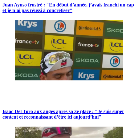
Juan Ayuso frustré : "En début d’année, j’avais franchi un cap
et je n’ai pas réussi à concrétiser"
Isaac Del Toro aux anges après sa 3e place : "Je suis super
content et reconnaissant d’être ici aujourd’hui"