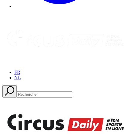
FR
NL