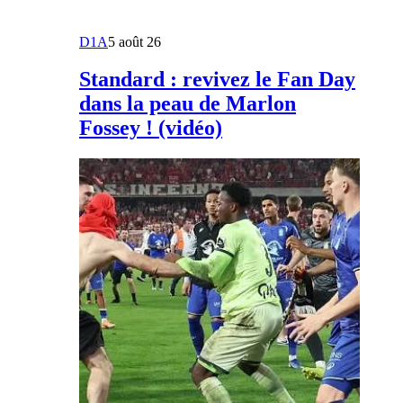
D1A
5 août 26
Standard : revivez le Fan Day
dans la peau de Marlon
Fossey ! (vidéo)