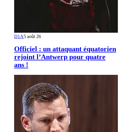
D1A
5 août 26
Officiel : un attaquant équatorien
rejoint l’Antwerp pour quatre
ans !