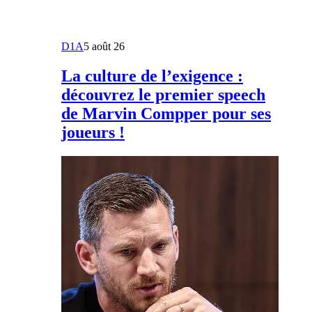
D1A
5 août 26
La culture de l’exigence :
découvrez le premier speech
de Marvin Compper pour ses
joueurs !