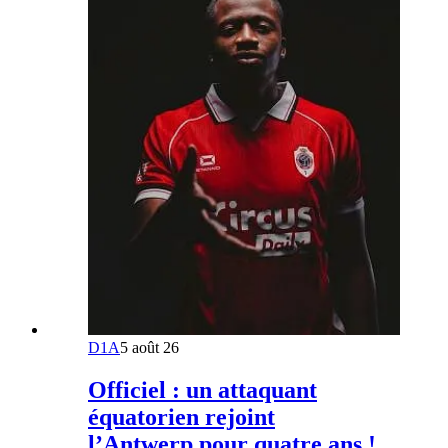
D1A
5 août 26
Officiel : un attaquant
équatorien rejoint
l’Antwerp pour quatre ans !