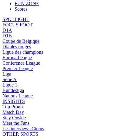
FUN ZONE
Scores
SPOTLIGHT
FOCUS FOOT
D1A
D1B
Coupe de Belgique
Diables rouges
Ligue des champions
Europa League
Conference League
Premier League
Liga
Serie A
Ligue 1
Bundesliga
Nations League
INSIGHTS
Top Prono
Match Day
Stay Onside
Meet the Fans
Les interviews Circus
OTHER SPORTS