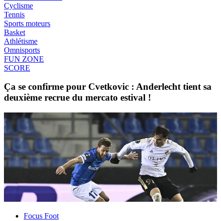
Cyclisme
Tennis
Sports moteurs
Basket
Athlétisme
Omnisports
FUN ZONE
SCORE
Ça se confirme pour Cvetkovic : Anderlecht tient sa
deuxième recrue du mercato estival !
Focus Foot