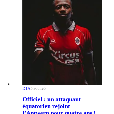
D1A
5 août 26
Officiel : un attaquant
équatorien rejoint
l’Antwerp pour quatre ans !