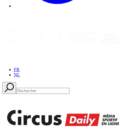
FR
NL