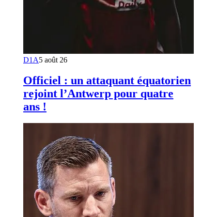
D1A
5 août 26
Officiel : un attaquant équatorien
rejoint l’Antwerp pour quatre
ans !