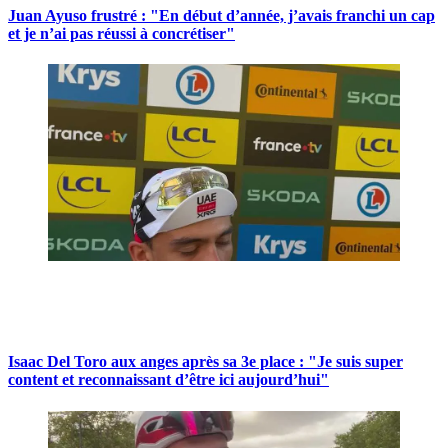
Juan Ayuso frustré : "En début d’année, j’avais franchi un cap
et je n’ai pas réussi à concrétiser"
Isaac Del Toro aux anges après sa 3e place : "Je suis super
content et reconnaissant d’être ici aujourd’hui"