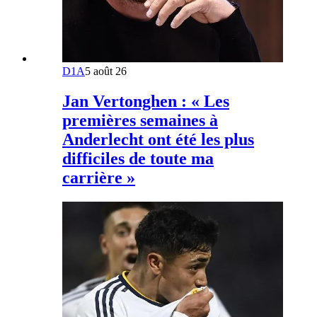
D1A
5 août 26
Jan Vertonghen : « Les
premières semaines à
Anderlecht ont été les plus
difficiles de toute ma
carrière »