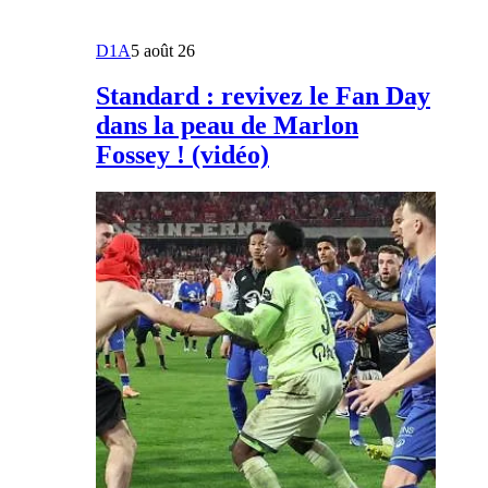
D1A
5 août 26
Standard : revivez le Fan Day
dans la peau de Marlon
Fossey ! (vidéo)