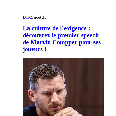
D1A
5 août 26
La culture de l’exigence :
découvrez le premier speech
de Marvin Compper pour ses
joueurs !