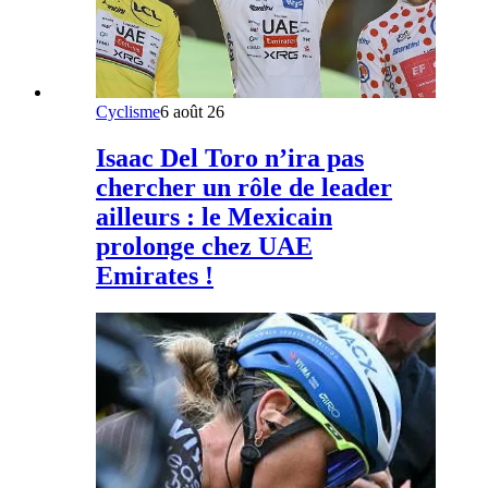
Cyclisme
6 août 26
Isaac Del Toro n’ira pas
chercher un rôle de leader
ailleurs : le Mexicain
prolonge chez UAE
Emirates !