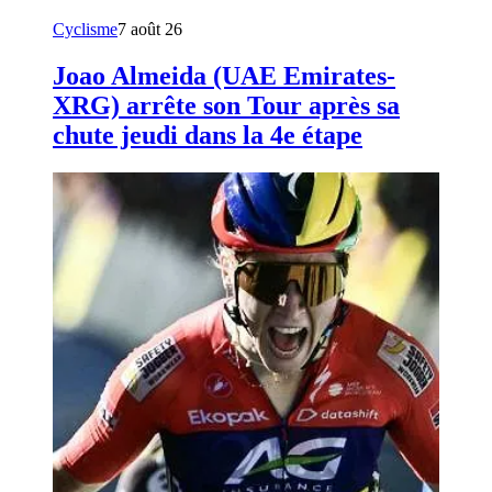
Cyclisme
7 août 26
Joao Almeida (UAE Emirates-
XRG) arrête son Tour après sa
chute jeudi dans la 4e étape