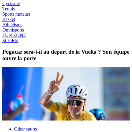
Cyclisme
Tennis
Sports moteurs
Basket
Athlétisme
Omnisports
FUN ZONE
SCORE
Pogacar sera-t-il au départ de la Vuelta ? Son équipe
ouvre la porte
Other sports