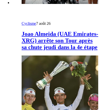
Cyclisme
7 août 26
Joao Almeida (UAE Emirates-
XRG) arrête son Tour après
sa chute jeudi dans la 4e étape