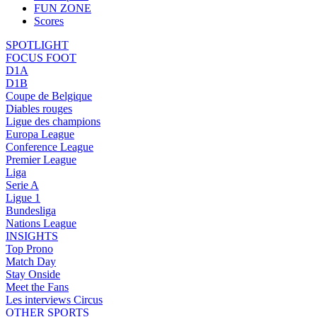
FUN ZONE
Scores
SPOTLIGHT
FOCUS FOOT
D1A
D1B
Coupe de Belgique
Diables rouges
Ligue des champions
Europa League
Conference League
Premier League
Liga
Serie A
Ligue 1
Bundesliga
Nations League
INSIGHTS
Top Prono
Match Day
Stay Onside
Meet the Fans
Les interviews Circus
OTHER SPORTS