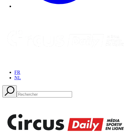
FR
NL