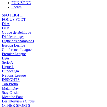
FUN ZONE
Scores
SPOTLIGHT
FOCUS FOOT
D1A
D1B
Coupe de Belgique
Diables rouges
Ligue des champions
Europa League
Conference League
Premier League
Liga
Serie A
Ligue 1
Bundesliga
Nations League
INSIGHTS
Top Prono
Match Day
Stay Onside
Meet the Fans
Les interviews Circus
OTHER SPORTS