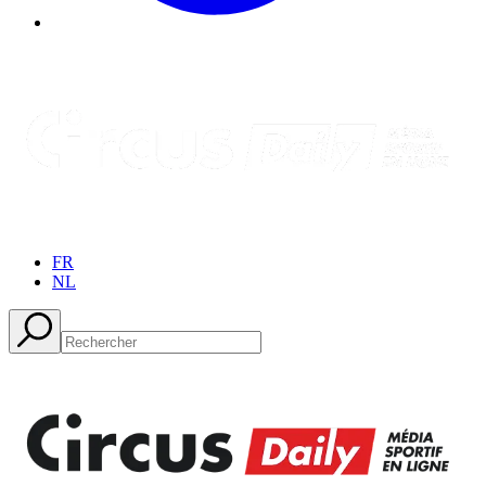
FR
NL