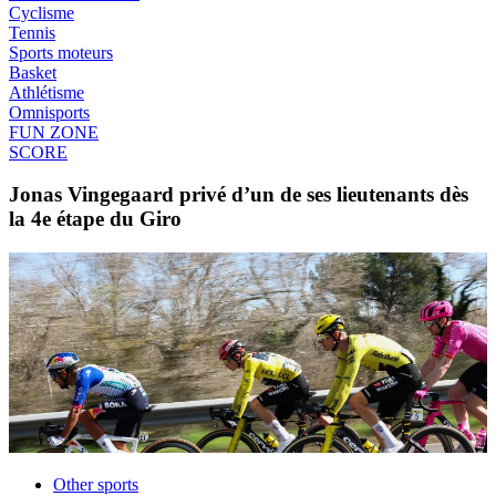
Cyclisme
Tennis
Sports moteurs
Basket
Athlétisme
Omnisports
FUN ZONE
SCORE
Jonas Vingegaard privé d’un de ses lieutenants dès
la 4e étape du Giro
Other sports