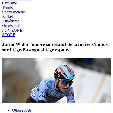
Cyclisme
Tennis
Sports moteurs
Basket
Athlétisme
Omnisports
FUN ZONE
SCORE
Jarno Widar honore son statut de favori et s’impose
sur Liège-Bastogne-Liège espoirs
Other sports