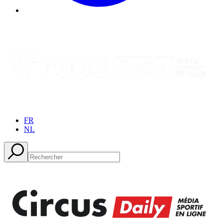
FR
NL