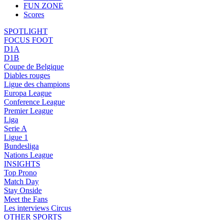
FUN ZONE
Scores
SPOTLIGHT
FOCUS FOOT
D1A
D1B
Coupe de Belgique
Diables rouges
Ligue des champions
Europa League
Conference League
Premier League
Liga
Serie A
Ligue 1
Bundesliga
Nations League
INSIGHTS
Top Prono
Match Day
Stay Onside
Meet the Fans
Les interviews Circus
OTHER SPORTS