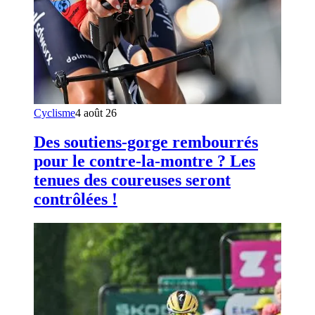
Cyclisme
4 août 26
Des soutiens-gorge rembourrés
pour le contre-la-montre ? Les
tenues des coureuses seront
contrôlées !