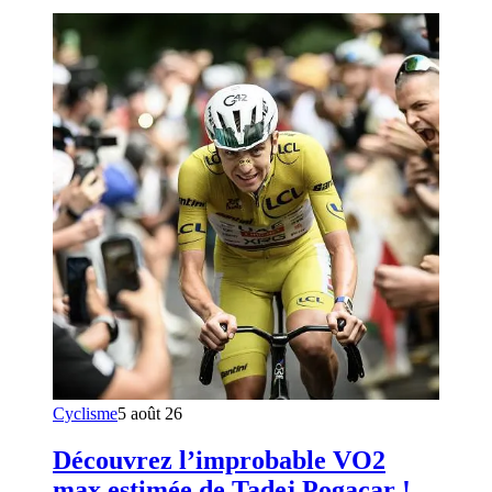
Cyclisme
5 août 26
Découvrez l’improbable VO2
max estimée de Tadej Pogacar !