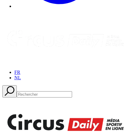
FR
NL