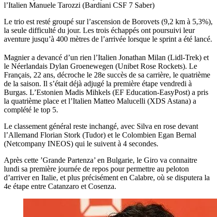
l’Italien Manuele Tarozzi (Bardiani CSF 7 Saber)
Le trio est resté groupé sur l’ascension de Borovets (9,2 km à 5,3%),
la seule difficulté du jour. Les trois échappés ont poursuivi leur
aventure jusqu’à 400 mètres de l’arrivée lorsque le sprint a été lancé.
Magnier a devancé d’un rien l’Italien Jonathan Milan (Lidl-Trek) et
le Néerlandais Dylan Groenewegen (Unibet Rose Rockets). Le
Français, 22 ans, décroche le 28e succès de sa carrière, le quatrième
de la saison. Il s’était déjà adjugé la première étape vendredi à
Burgas. L’Estonien Madis Mihkels (EF Education-EasyPost) a pris
la quatrième place et l’Italien Matteo Malucelli (XDS Astana) a
complété le top 5.
Le classement général reste inchangé, avec Silva en rose devant
l’Allemand Florian Stork (Tudor) et le Colombien Egan Bernal
(Netcompany INEOS) qui le suivent à 4 secondes.
Après cette ’Grande Partenza’ en Bulgarie, le Giro va connaitre
lundi sa première journée de repos pour permettre au peloton
d’arriver en Italie, et plus précisément en Calabre, où se disputera la
4e étape entre Catanzaro et Cosenza.