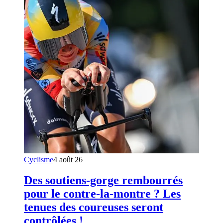
Cyclisme
4 août 26
Des soutiens-gorge rembourrés
pour le contre-la-montre ? Les
tenues des coureuses seront
contrôlées !