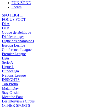
FUN ZONE
Scores
SPOTLIGHT
FOCUS FOOT
D1A
D1B
Coupe de Belgique
Diables rouges
Ligue des champions
Europa League
Conference League
Premier League
Liga
Serie A
Ligue 1
Bundesliga
Nations League
INSIGHTS
Top Prono
Match Day
Stay Onside
Meet the Fans
Les interviews Circus
OTHER SPORTS