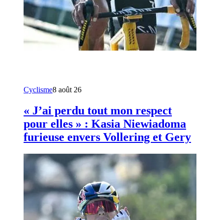
Cyclisme
8 août 26
« J’ai perdu tout mon respect
pour elles » : Kasia Niewiadoma
furieuse envers Vollering et Gery