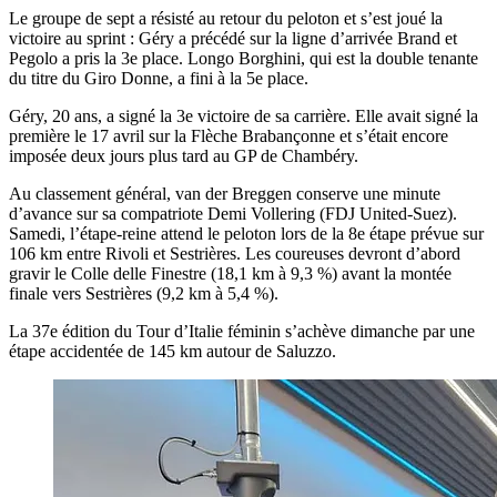
Le groupe de sept a résisté au retour du peloton et s’est joué la
victoire au sprint : Géry a précédé sur la ligne d’arrivée Brand et
Pegolo a pris la 3e place. Longo Borghini, qui est la double tenante
du titre du Giro Donne, a fini à la 5e place.
Géry, 20 ans, a signé la 3e victoire de sa carrière. Elle avait signé la
première le 17 avril sur la Flèche Brabançonne et s’était encore
imposée deux jours plus tard au GP de Chambéry.
Au classement général, van der Breggen conserve une minute
d’avance sur sa compatriote Demi Vollering (FDJ United-Suez).
Samedi, l’étape-reine attend le peloton lors de la 8e étape prévue sur
106 km entre Rivoli et Sestrières. Les coureuses devront d’abord
gravir le Colle delle Finestre (18,1 km à 9,3 %) avant la montée
finale vers Sestrières (9,2 km à 5,4 %).
La 37e édition du Tour d’Italie féminin s’achève dimanche par une
étape accidentée de 145 km autour de Saluzzo.