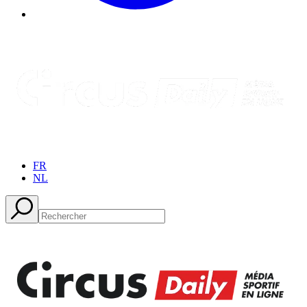
FR
NL