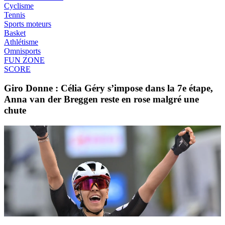
Cyclisme
Tennis
Sports moteurs
Basket
Athlétisme
Omnisports
FUN ZONE
SCORE
Giro Donne : Célia Géry s’impose dans la 7e étape,
Anna van der Breggen reste en rose malgré une
chute