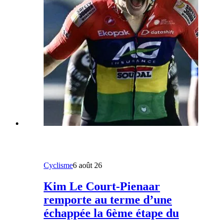
Cyclisme
6 août 26
Kim Le Court-Pienaar
remporte au terme d’une
échappée la 6ème étape du