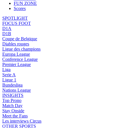
FUN ZONE
Scores
SPOTLIGHT
FOCUS FOOT
D1A
D1B
Coupe de Belgique
Diables rouges
Ligue des champions
Europa League
Conference League
Premier League
Liga
Serie A
Ligue 1
Bundesliga
Nations League
INSIGHTS
Top Prono
Match Day
Stay Onside
Meet the Fans
Les interviews Circus
OTHER SPORTS