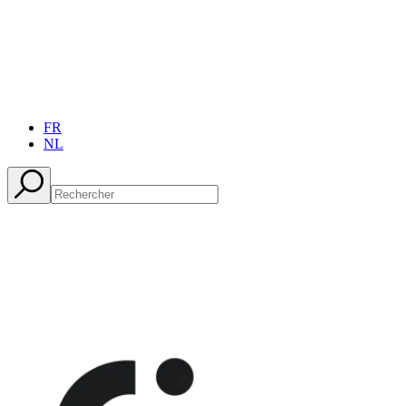
FR
NL