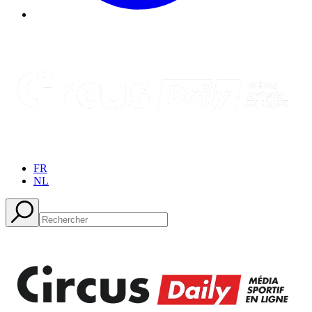
FR
NL