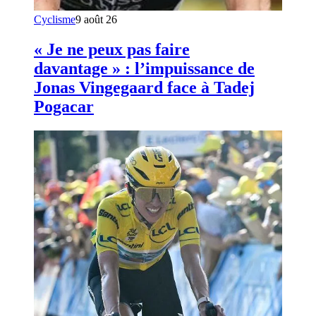
Cyclisme
9 août 26
« Je ne peux pas faire
davantage » : l’impuissance de
Jonas Vingegaard face à Tadej
Pogacar