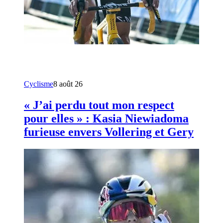
Cyclisme
8 août 26
« J’ai perdu tout mon respect
pour elles » : Kasia Niewiadoma
furieuse envers Vollering et Gery