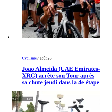
Cyclisme
7 août 26
Joao Almeida (UAE Emirates-
XRG) arrête son Tour après
sa chute jeudi dans la 4e étape