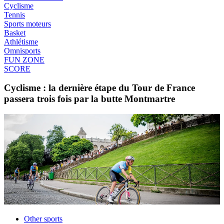
Cyclisme
Tennis
Sports moteurs
Basket
Athlétisme
Omnisports
FUN ZONE
SCORE
Cyclisme : la dernière étape du Tour de France
passera trois fois par la butte Montmartre
Other sports