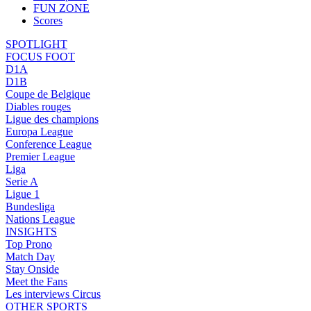
FUN ZONE
Scores
SPOTLIGHT
FOCUS FOOT
D1A
D1B
Coupe de Belgique
Diables rouges
Ligue des champions
Europa League
Conference League
Premier League
Liga
Serie A
Ligue 1
Bundesliga
Nations League
INSIGHTS
Top Prono
Match Day
Stay Onside
Meet the Fans
Les interviews Circus
OTHER SPORTS