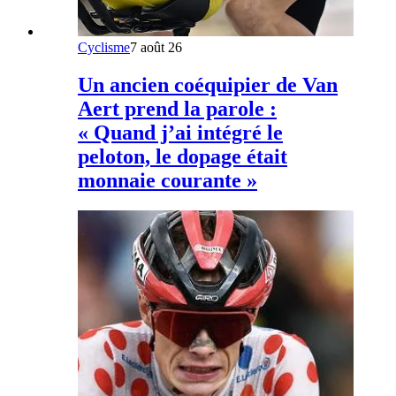
Cyclisme
7 août 26
Un ancien coéquipier de Van
Aert prend la parole :
« Quand j’ai intégré le
peloton, le dopage était
monnaie courante »