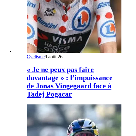
Cyclisme
9 août 26
« Je ne peux pas faire
davantage » : l’impuissance
de Jonas Vingegaard face à
Tadej Pogacar