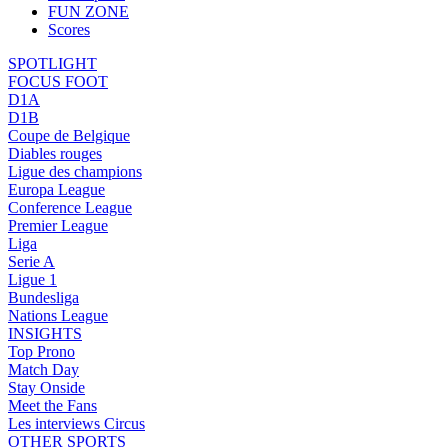
FUN ZONE
Scores
SPOTLIGHT
FOCUS FOOT
D1A
D1B
Coupe de Belgique
Diables rouges
Ligue des champions
Europa League
Conference League
Premier League
Liga
Serie A
Ligue 1
Bundesliga
Nations League
INSIGHTS
Top Prono
Match Day
Stay Onside
Meet the Fans
Les interviews Circus
OTHER SPORTS