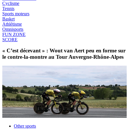
Cyclisme
Tennis
Sports moteurs
Basket
Athlétisme
Omnisports
FUN ZONE
SCORE
« C’est décevant » : Wout van Aert peu en forme sur
le contre-la-montre au Tour Auvergne-Rhône-Alpes
Other sports