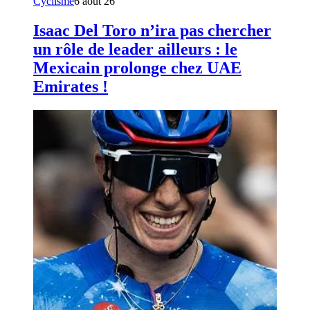
Cyclisme
6 août 26
Isaac Del Toro n’ira pas chercher
un rôle de leader ailleurs : le
Mexicain prolonge chez UAE
Emirates !