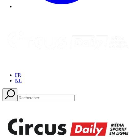
FR
NL