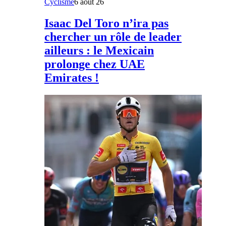
Cyclisme
6 août 26
Isaac Del Toro n’ira pas
chercher un rôle de leader
ailleurs : le Mexicain
prolonge chez UAE
Emirates !