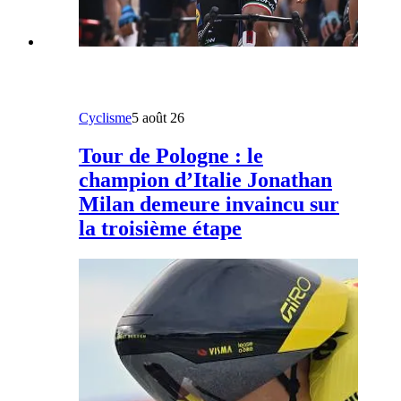
Cyclisme
5 août 26
Tour de Pologne : le
champion d’Italie Jonathan
Milan demeure invaincu sur
la troisième étape