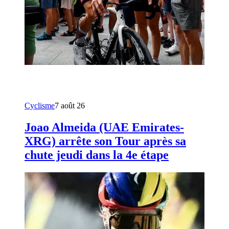
Cyclisme
7 août 26
Joao Almeida (UAE Emirates-
XRG) arrête son Tour après sa
chute jeudi dans la 4e étape