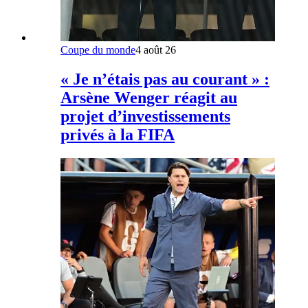
Coupe du monde
4 août 26
« Je n’étais pas au courant » :
Arsène Wenger réagit au
projet d’investissements
privés à la FIFA