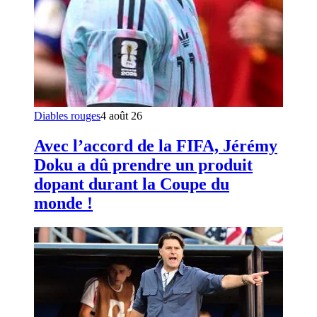
Diables rouges
4 août 26
Avec l’accord de la FIFA, Jérémy
Doku a dû prendre un produit
dopant durant la Coupe du
monde !