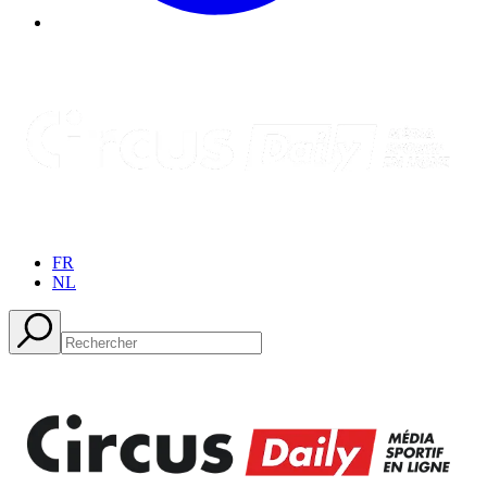
FR
NL