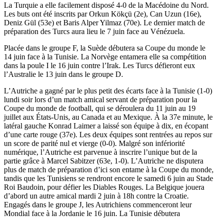
La Turquie a elle facilement disposé 4-0 de la Macédoine du Nord.
Les buts ont été inscrits par Orkun Kökçü (2e), Can Uzun (16e),
Deniz Gül (53e) et Baris Alper Yilmaz (70e). Le dernier match de
préparation des Turcs aura lieu le 7 juin face au Vénézuela.
Placée dans le groupe F, la Suède débutera sa Coupe du monde le
14 juin face à la Tunisie. La Norvège entamera elle sa compétition
dans la poule I le 16 juin contre l’Irak. Les Turcs défieront eux
l’Australie le 13 juin dans le groupe D.
L’Autriche a gagné par le plus petit des écarts face à la Tunisie (1-0)
lundi soir lors d’un match amical servant de préparation pour la
Coupe du monde de football, qui se déroulera du 11 juin au 19
juillet aux États-Unis, au Canada et au Mexique. À la 37e minute, le
latéral gauche Konrad Laimer a laissé son équipe à dix, en écopant
d’une carte rouge (37e). Les deux équipes sont rentrées au repos sur
un score de parité nul et vierge (0-0). Malgré son infériorité
numérique, l’Autriche est parvenue à inscrire l’unique but de la
partie grâce à Marcel Sabitzer (63e, 1-0). L’Autriche ne disputera
plus de match de préparation d’ici son entame à la Coupe du monde,
tandis que les Tunisiens se rendront encore le samedi 6 juin au Stade
Roi Baudoin, pour défier les Diables Rouges. La Belgique jouera
d’abord un autre amical mardi 2 juin à 18h contre la Croatie.
Engagés dans le groupe J, les Autrichiens commenceront leur
Mondial face à la Jordanie le 16 juin. La Tunisie débutera