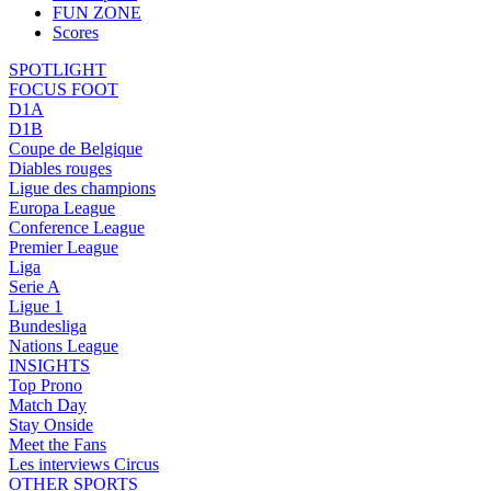
FUN ZONE
Scores
SPOTLIGHT
FOCUS FOOT
D1A
D1B
Coupe de Belgique
Diables rouges
Ligue des champions
Europa League
Conference League
Premier League
Liga
Serie A
Ligue 1
Bundesliga
Nations League
INSIGHTS
Top Prono
Match Day
Stay Onside
Meet the Fans
Les interviews Circus
OTHER SPORTS