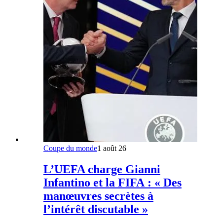
Coupe du monde
1 août 26
L’UEFA charge Gianni
Infantino et la FIFA : « Des
manœuvres secrètes à
l’intérêt discutable »