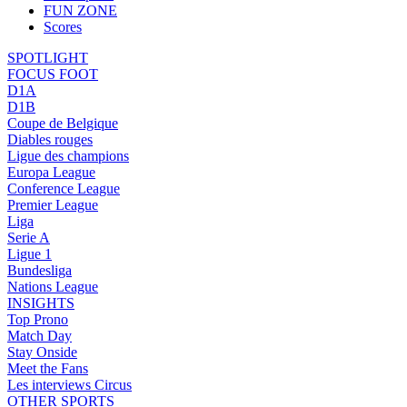
FUN ZONE
Scores
SPOTLIGHT
FOCUS FOOT
D1A
D1B
Coupe de Belgique
Diables rouges
Ligue des champions
Europa League
Conference League
Premier League
Liga
Serie A
Ligue 1
Bundesliga
Nations League
INSIGHTS
Top Prono
Match Day
Stay Onside
Meet the Fans
Les interviews Circus
OTHER SPORTS