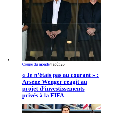
Coupe du monde
4 août 26
« Je n’étais pas au courant » :
Arsène Wenger réagit au
projet d’investissements
privés à la FIFA