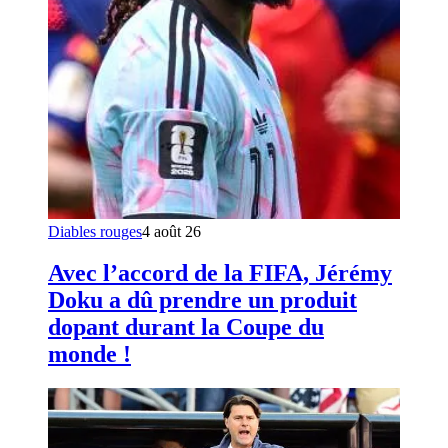
Diables rouges
4 août 26
Avec l’accord de la FIFA, Jérémy
Doku a dû prendre un produit
dopant durant la Coupe du
monde !