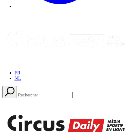
FR
NL