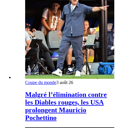
Coupe du monde
3 août 26
Malgré l’élimination contre
les Diables rouges, les USA
prolongent Mauricio
Pochettino