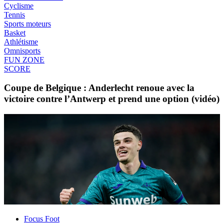
Cyclisme
Tennis
Sports moteurs
Basket
Athlétisme
Omnisports
FUN ZONE
SCORE
Coupe de Belgique : Anderlecht renoue avec la
victoire contre l’Antwerp et prend une option (vidéo)
Focus Foot