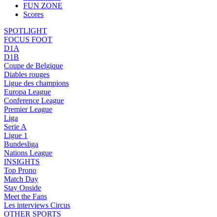
FUN ZONE
Scores
SPOTLIGHT
FOCUS FOOT
D1A
D1B
Coupe de Belgique
Diables rouges
Ligue des champions
Europa League
Conference League
Premier League
Liga
Serie A
Ligue 1
Bundesliga
Nations League
INSIGHTS
Top Prono
Match Day
Stay Onside
Meet the Fans
Les interviews Circus
OTHER SPORTS