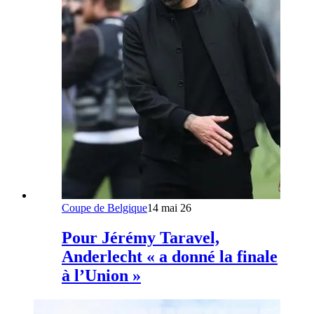
Coupe de Belgique
14 mai 26
Pour Jérémy Taravel,
Anderlecht « a donné la finale
à l’Union »