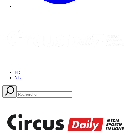
FR
NL