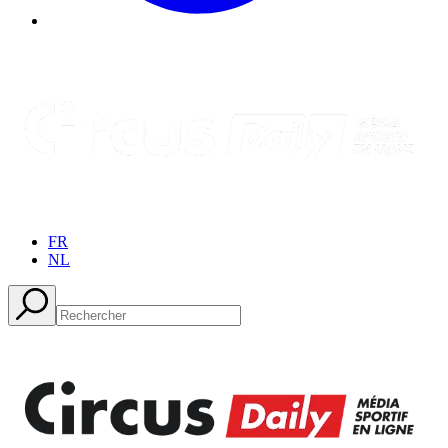
FR
NL