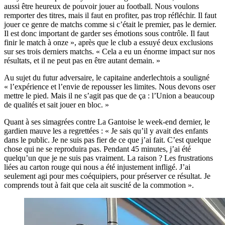
aussi être heureux de pouvoir jouer au football. Nous voulons
remporter des titres, mais il faut en profiter, pas trop réfléchir. Il faut
jouer ce genre de matchs comme si c’était le premier, pas le dernier.
Il est donc important de garder ses émotions sous contrôle. Il faut
finir le match à onze », après que le club a essuyé deux exclusions
sur ses trois derniers matchs. « Cela a eu un énorme impact sur nos
résultats, et il ne peut pas en être autant demain. »
Au sujet du futur adversaire, le capitaine anderlechtois a souligné
« l’expérience et l’envie de repousser les limites. Nous devons oser
mettre le pied. Mais il ne s’agit pas que de ça : l’Union a beaucoup
de qualités et sait jouer en bloc. »
Quant à ses simagrées contre La Gantoise le week-end dernier, le
gardien mauve les a regrettées : « Je sais qu’il y avait des enfants
dans le public. Je ne suis pas fier de ce que j’ai fait. C’est quelque
chose qui ne se reproduira pas. Pendant 45 minutes, j’ai été
quelqu’un que je ne suis pas vraiment. La raison ? Les frustrations
liées au carton rouge qui nous a été injustement infligé. J’ai
seulement agi pour mes coéquipiers, pour préserver ce résultat. Je
comprends tout à fait que cela ait suscité de la commotion ».