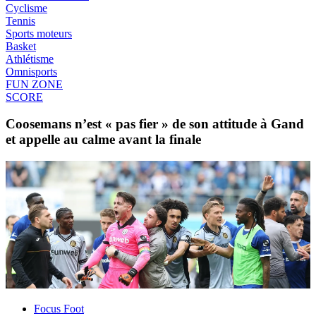
Cyclisme
Tennis
Sports moteurs
Basket
Athlétisme
Omnisports
FUN ZONE
SCORE
Coosemans n’est « pas fier » de son attitude à Gand
et appelle au calme avant la finale
Focus Foot