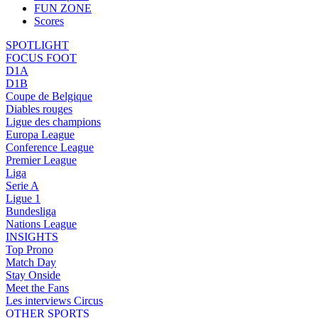
FUN ZONE
Scores
SPOTLIGHT
FOCUS FOOT
D1A
D1B
Coupe de Belgique
Diables rouges
Ligue des champions
Europa League
Conference League
Premier League
Liga
Serie A
Ligue 1
Bundesliga
Nations League
INSIGHTS
Top Prono
Match Day
Stay Onside
Meet the Fans
Les interviews Circus
OTHER SPORTS