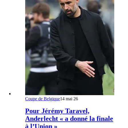
Coupe de Belgique
14 mai 26
Pour Jérémy Taravel,
Anderlecht « a donné la finale
à l’Union »