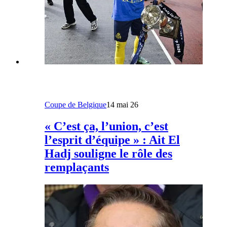
Coupe de Belgique
14 mai 26
« C’est ça, l’union, c’est
l’esprit d’équipe » : Ait El
Hadj souligne le rôle des
remplaçants