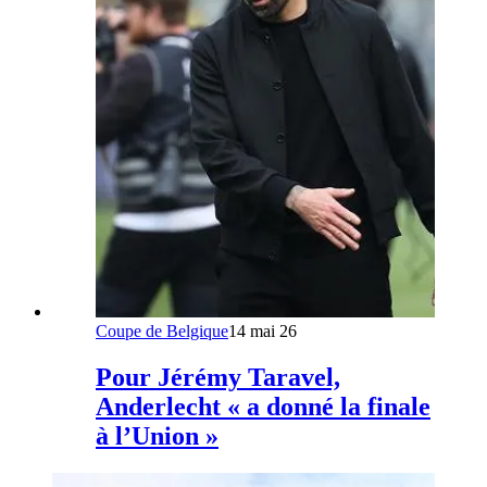
Coupe de Belgique
14 mai 26
Pour Jérémy Taravel,
Anderlecht « a donné la finale
à l’Union »