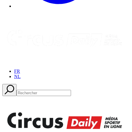
FR
NL