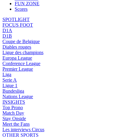
FUN ZONE
Scores
SPOTLIGHT
FOCUS FOOT
D1A
D1B
Coupe de Belgique
Diables rouges
Ligue des champions
Europa League
Conference League
Premier League
Liga
Serie A
Ligue 1
Bundesliga
Nations League
INSIGHTS
Top Prono
Match Day
Stay Onside
Meet the Fans
Les interviews Circus
OTHER SPORTS