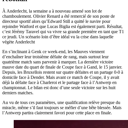
À Anderlecht, la semaine a à nouveau amené son lot de
chamboulement. Olivier Renard a été remercié de son poste de
directeur sportif alors qu’Edward Still a quitté le navire pour
rejoindre Watford et que Lucas Biglia est également parti. Résultat,
c’est Jérémy Taravel qui va vivre sa grande première en tant que T1
ce jeudi. Un scénario loin d’être idéal vu la crise dans laquelle
végète Anderlecht
En s’inclinant à Genk ce week-end, les Mauves viennent
d’enchaîner leur troisième défaite de rang, mais surtout leur
quatrième match sans parvenir à marquer. La dernière victoire
mauve date du quart de finale de Coupe face à Gand, le 15 janvier.
Depuis, les Bruxellois restent sur quatre défaites et un partage 0-0 à
domicile face à Dender. Mais avant ce match de Coupe, il y avait
déjà la défaite face à Charleroi et le partage face à l’Antwerp en
championnat. Le bilan est donc d’une seule victoire sur les huit
derniers matches.
Au vu de tous ces paramètres, une qualification relève presque du
miracle, même s’il faut toujours se méfier d’une bête blessée. Mais
l’Antwerp partira clairement favori pour cette place en finale.