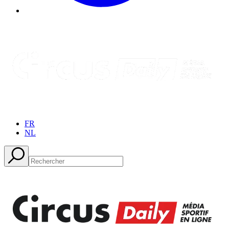
FR
NL