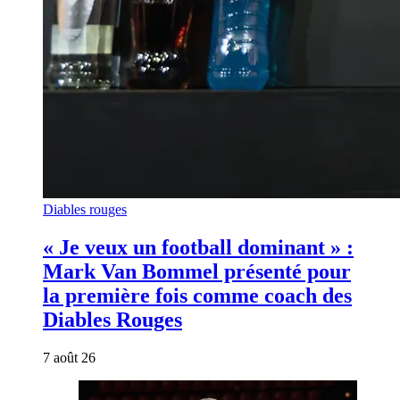
Diables rouges
« Je veux un football dominant » :
Mark Van Bommel présenté pour
la première fois comme coach des
Diables Rouges
7 août 26