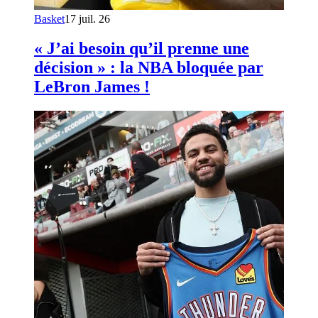
Basket
17 juil. 26
« J’ai besoin qu’il prenne une
décision » : la NBA bloquée par
LeBron James !