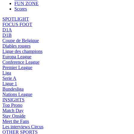
FUN ZONE
Scores
SPOTLIGHT
FOCUS FOOT
D1A
D1B
Coupe de Belgique
Diables rouges
Ligue des champions
Europa League
Conference League
Premier League
Liga
Serie A
Ligue 1
Bundesliga
Nations League
INSIGHTS
Top Prono
Match Day
Stay Onside
Meet the Fans
Les interviews Circus
OTHER SPORTS