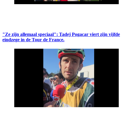
"Ze zijn allemaal speciaal": Tadej Pogacar viert zijn vijfde
eindzege in de Tour de France.