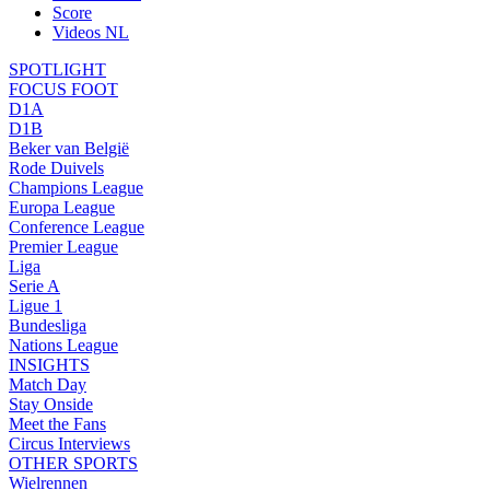
Score
Videos NL
SPOTLIGHT
FOCUS FOOT
D1A
D1B
Beker van België
Rode Duivels
Champions League
Europa League
Conference League
Premier League
Liga
Serie A
Ligue 1
Bundesliga
Nations League
INSIGHTS
Match Day
Stay Onside
Meet the Fans
Circus Interviews
OTHER SPORTS
Wielrennen