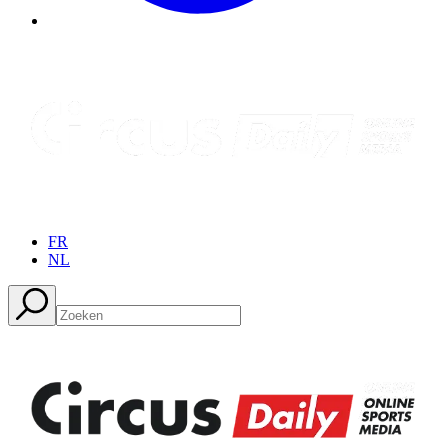
FR
NL