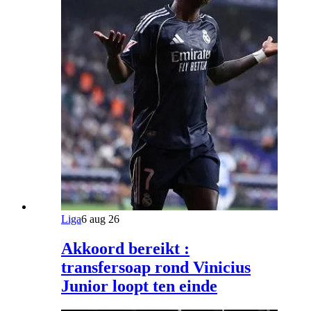
Liga
6 aug 26
Akkoord bereikt :
transfersoap rond Vinicius
Junior loopt ten einde