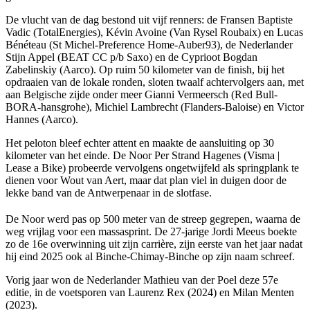
De vlucht van de dag bestond uit vijf renners: de Fransen Baptiste
Vadic (TotalEnergies), Kévin Avoine (Van Rysel Roubaix) en Lucas
Bénéteau (St Michel-Preference Home-Auber93), de Nederlander
Stijn Appel (BEAT CC p/b Saxo) en de Cyprioot Bogdan
Zabelinskiy (Aarco). Op ruim 50 kilometer van de finish, bij het
opdraaien van de lokale ronden, sloten twaalf achtervolgers aan, met
aan Belgische zijde onder meer Gianni Vermeersch (Red Bull-
BORA-hansgrohe), Michiel Lambrecht (Flanders-Baloise) en Victor
Hannes (Aarco).
Het peloton bleef echter attent en maakte de aansluiting op 30
kilometer van het einde. De Noor Per Strand Hagenes (Visma |
Lease a Bike) probeerde vervolgens ongetwijfeld als springplank te
dienen voor Wout van Aert, maar dat plan viel in duigen door de
lekke band van de Antwerpenaar in de slotfase.
De Noor werd pas op 500 meter van de streep gegrepen, waarna de
weg vrijlag voor een massasprint. De 27-jarige Jordi Meeus boekte
zo de 16e overwinning uit zijn carrière, zijn eerste van het jaar nadat
hij eind 2025 ook al Binche-Chimay-Binche op zijn naam schreef.
Vorig jaar won de Nederlander Mathieu van der Poel deze 57e
editie, in de voetsporen van Laurenz Rex (2024) en Milan Menten
(2023).