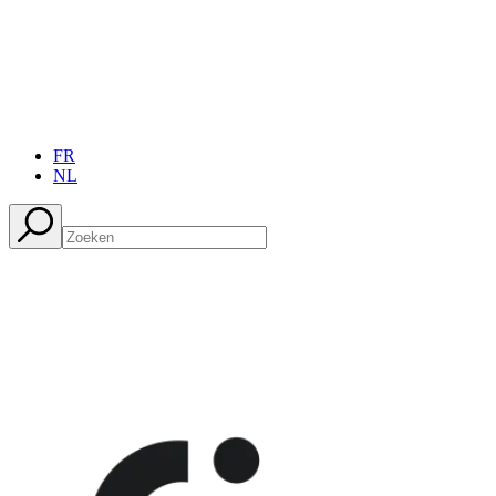
FR
NL