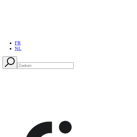
FR
NL