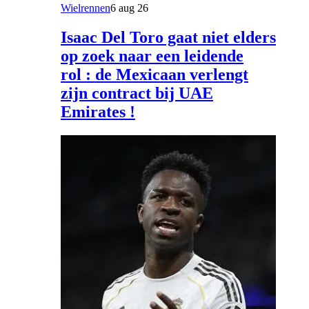
Wielrennen
6 aug 26
Isaac Del Toro gaat niet elders
op zoek naar een leidende
rol : de Mexicaan verlengt
zijn contract bij UAE
Emirates !