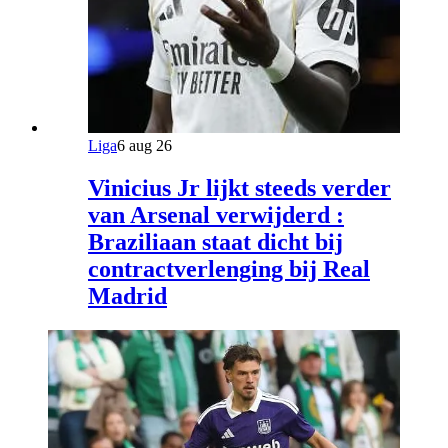
Liga
6 aug 26
Vinicius Jr lijkt steeds verder
van Arsenal verwijderd :
Braziliaan staat dicht bij
contractverlenging bij Real
Madrid