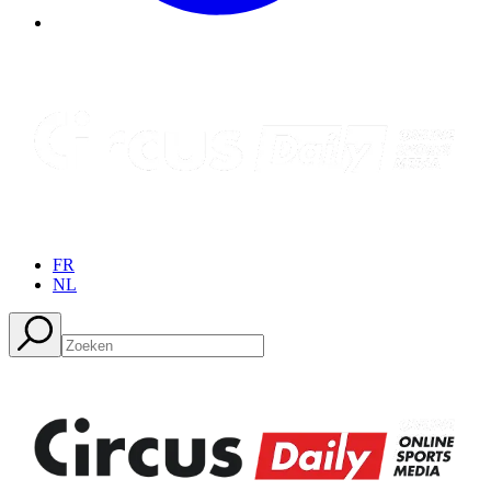
FR
NL