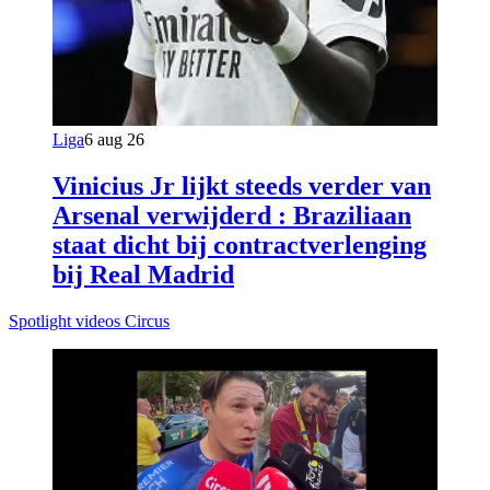
Liga
6 aug 26
Vinicius Jr lijkt steeds verder van
Arsenal verwijderd : Braziliaan
staat dicht bij contractverlenging
bij Real Madrid
Spotlight videos Circus