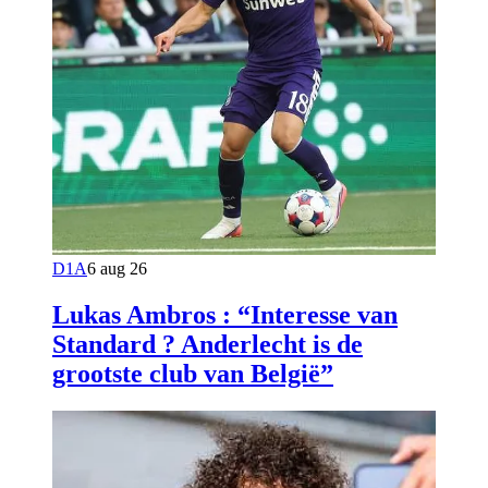
D1A
6 aug 26
Lukas Ambros : “Interesse van
Standard ? Anderlecht is de
grootste club van België”