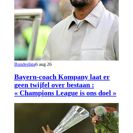
Bundesliga
6 aug 26
Bayern-coach Kompany laat er
geen twijfel over bestaan :
« Champions League is ons doel »