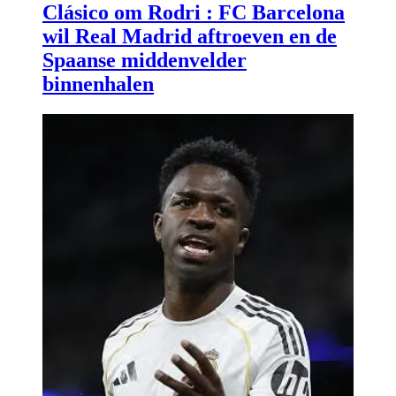
Clásico om Rodri : FC Barcelona
wil Real Madrid aftroeven en de
Spaanse middenvelder
binnenhalen