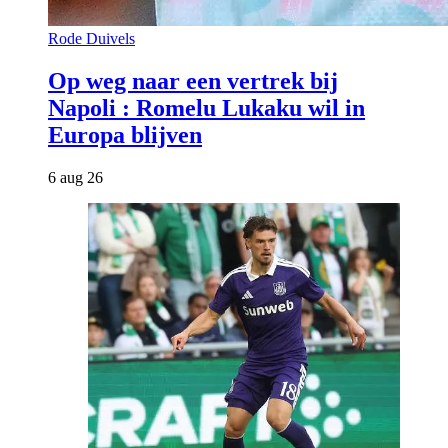
Rode Duivels
Op weg naar een vertrek bij
Napoli : Romelu Lukaku wil in
Europa blijven
6 aug 26