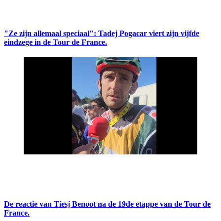
"Ze zijn allemaal speciaal": Tadej Pogacar viert zijn vijfde
eindzege in de Tour de France.
De reactie van Tiesj Benoot na de 19de etappe van de Tour de
France.