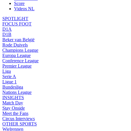
Score
Videos NL
SPOTLIGHT
FOCUS FOOT
D1A
D1B
Beker van België
Rode Duivels
Champions League
Europa League
Conference League
Premier League
Liga
Serie A
Ligue 1
Bundesliga
Nations League
INSIGHTS
Match Day
Stay Onside
Meet the Fans
Circus Interviews
OTHER SPORTS
Wielrennen