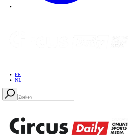
FR
NL