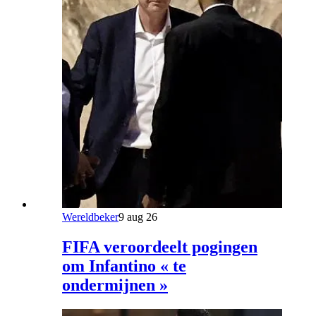
Wereldbeker
9 aug 26
FIFA veroordeelt pogingen
om Infantino « te
ondermijnen »