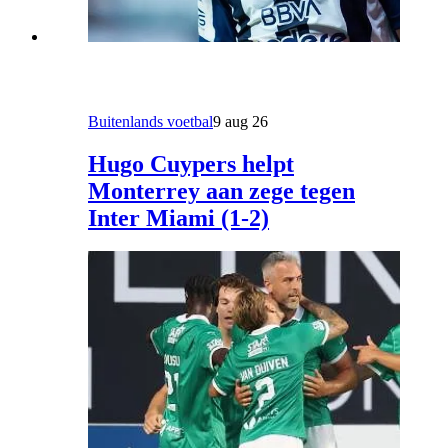
Buitenlands voetbal
9 aug 26
Hugo Cuypers helpt
Monterrey aan zege tegen
Inter Miami (1-2)