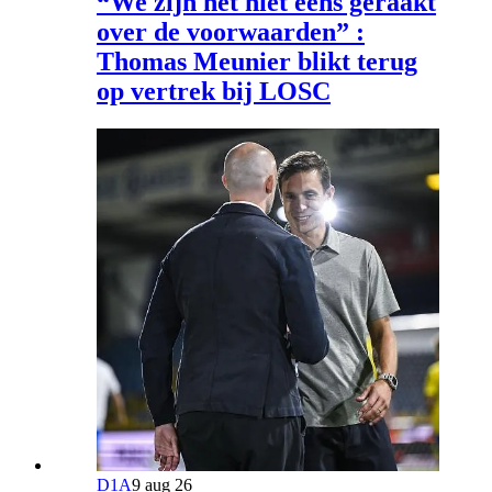
“We zijn het niet eens geraakt
over de voorwaarden” :
Thomas Meunier blikt terug
op vertrek bij LOSC
D1A
9 aug 26