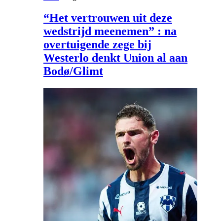
“Het vertrouwen uit deze
wedstrijd meenemen” : na
overtuigende zege bij
Westerlo denkt Union al aan
Bodø/Glimt