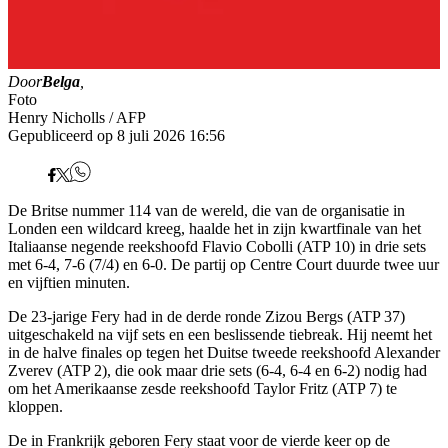
Door
Belga
,
Foto
Henry Nicholls / AFP
Gepubliceerd op 8 juli 2026 16:56
De Britse nummer 114 van de wereld, die van de organisatie in
Londen een wildcard kreeg, haalde het in zijn kwartfinale van het
Italiaanse negende reekshoofd Flavio Cobolli (ATP 10) in drie sets
met 6-4, 7-6 (7/4) en 6-0. De partij op Centre Court duurde twee uur
en vijftien minuten.
De 23-jarige Fery had in de derde ronde Zizou Bergs (ATP 37)
uitgeschakeld na vijf sets en een beslissende tiebreak. Hij neemt het
in de halve finales op tegen het Duitse tweede reekshoofd Alexander
Zverev (ATP 2), die ook maar drie sets (6-4, 6-4 en 6-2) nodig had
om het Amerikaanse zesde reekshoofd Taylor Fritz (ATP 7) te
kloppen.
De in Frankrijk geboren Fery staat voor de vierde keer op de