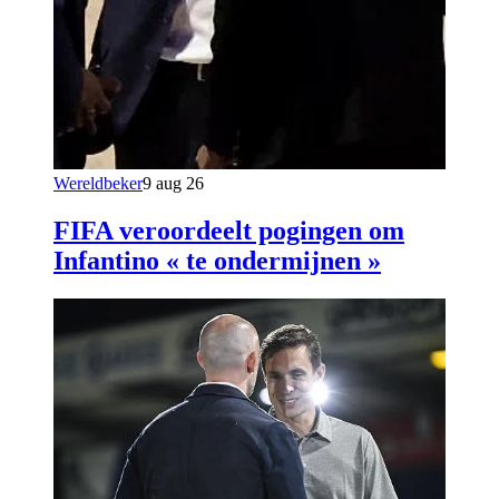
Wereldbeker
9 aug 26
FIFA veroordeelt pogingen om
Infantino « te ondermijnen »