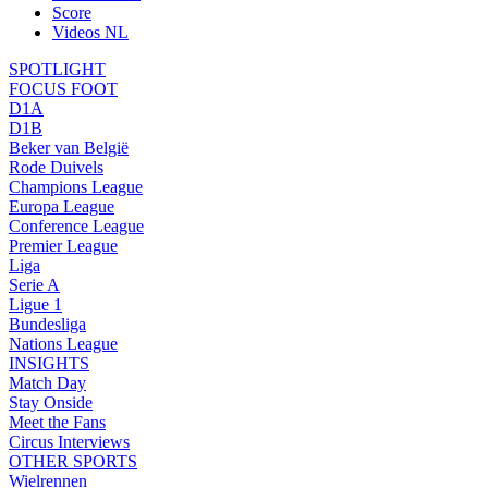
Score
Videos NL
SPOTLIGHT
FOCUS FOOT
D1A
D1B
Beker van België
Rode Duivels
Champions League
Europa League
Conference League
Premier League
Liga
Serie A
Ligue 1
Bundesliga
Nations League
INSIGHTS
Match Day
Stay Onside
Meet the Fans
Circus Interviews
OTHER SPORTS
Wielrennen