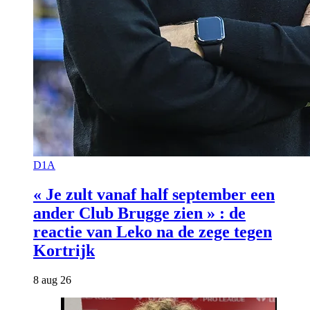
D1A
« Je zult vanaf half september een
ander Club Brugge zien » : de
reactie van Leko na de zege tegen
Kortrijk
8 aug 26