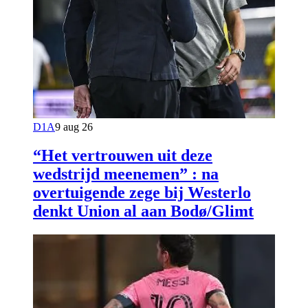
D1A
9 aug 26
“Het vertrouwen uit deze
wedstrijd meenemen” : na
overtuigende zege bij Westerlo
denkt Union al aan Bodø/Glimt