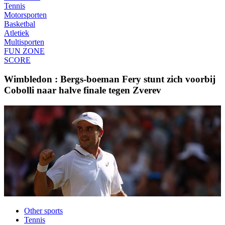
Tennis
Motorsporten
Basketbal
Atletiek
Multisporten
FUN ZONE
SCORE
Wimbledon : Bergs-boeman Fery stunt zich voorbij
Cobolli naar halve finale tegen Zverev
Other sports
Tennis