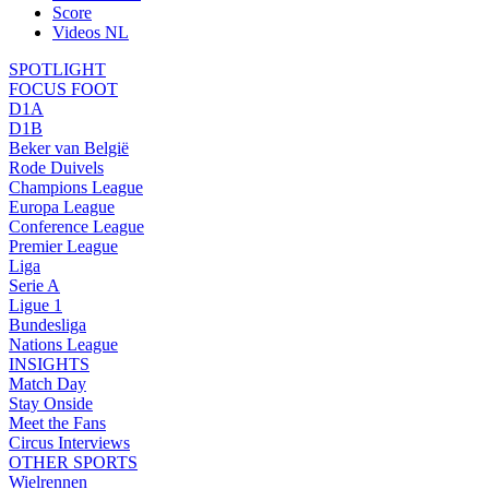
Score
Videos NL
SPOTLIGHT
FOCUS FOOT
D1A
D1B
Beker van België
Rode Duivels
Champions League
Europa League
Conference League
Premier League
Liga
Serie A
Ligue 1
Bundesliga
Nations League
INSIGHTS
Match Day
Stay Onside
Meet the Fans
Circus Interviews
OTHER SPORTS
Wielrennen