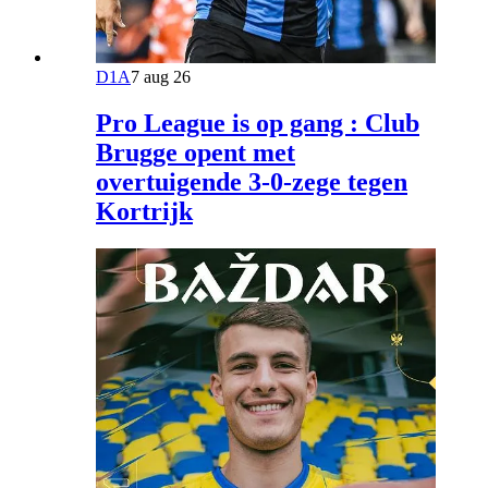
D1A
7 aug 26
Pro League is op gang : Club
Brugge opent met
overtuigende 3-0-zege tegen
Kortrijk