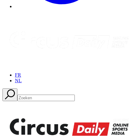
FR
NL