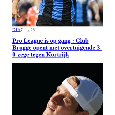
D1A
7 aug 26
Pro League is op gang : Club
Brugge opent met overtuigende 3-
0-zege tegen Kortrijk