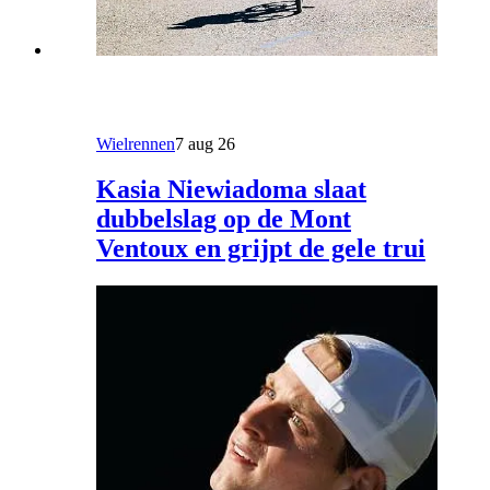
Wielrennen
7 aug 26
Kasia Niewiadoma slaat
dubbelslag op de Mont
Ventoux en grijpt de gele trui