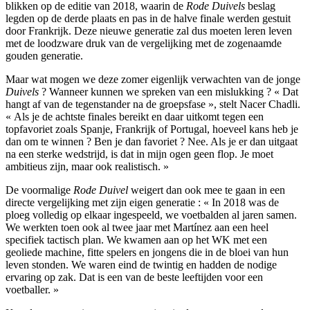
blikken op de editie van 2018, waarin de
Rode Duivels
beslag
legden op de derde plaats en pas in de halve finale werden gestuit
door Frankrijk. Deze nieuwe generatie zal dus moeten leren leven
met de loodzware druk van de vergelijking met de zogenaamde
gouden generatie.
Maar wat mogen we deze zomer eigenlijk verwachten van de jonge
Duivels
? Wanneer kunnen we spreken van een mislukking ? « Dat
hangt af van de tegenstander na de groepsfase », stelt Nacer Chadli.
« Als je de achtste finales bereikt en daar uitkomt tegen een
topfavoriet zoals Spanje, Frankrijk of Portugal, hoeveel kans heb je
dan om te winnen ? Ben je dan favoriet ? Nee. Als je er dan uitgaat
na een sterke wedstrijd, is dat in mijn ogen geen flop. Je moet
ambitieus zijn, maar ook realistisch. »
De voormalige
Rode Duivel
weigert dan ook mee te gaan in een
directe vergelijking met zijn eigen generatie : « In 2018 was de
ploeg volledig op elkaar ingespeeld, we voetbalden al jaren samen.
We werkten toen ook al twee jaar met Martínez aan een heel
specifiek tactisch plan. We kwamen aan op het WK met een
geoliede machine, fitte spelers en jongens die in de bloei van hun
leven stonden. We waren eind de twintig en hadden de nodige
ervaring op zak. Dat is een van de beste leeftijden voor een
voetballer. »