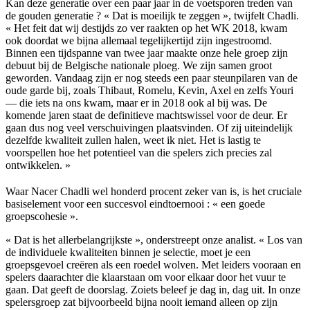
Kan deze generatie over een paar jaar in de voetsporen treden van
de gouden generatie ? « Dat is moeilijk te zeggen », twijfelt Chadli.
« Het feit dat wij destijds zo ver raakten op het WK 2018, kwam
ook doordat we bijna allemaal tegelijkertijd zijn ingestroomd.
Binnen een tijdspanne van twee jaar maakte onze hele groep zijn
debuut bij de Belgische nationale ploeg. We zijn samen groot
geworden. Vandaag zijn er nog steeds een paar steunpilaren van de
oude garde bij, zoals Thibaut, Romelu, Kevin, Axel en zelfs Youri
— die iets na ons kwam, maar er in 2018 ook al bij was. De
komende jaren staat de definitieve machtswissel voor de deur. Er
gaan dus nog veel verschuivingen plaatsvinden. Of zij uiteindelijk
dezelfde kwaliteit zullen halen, weet ik niet. Het is lastig te
voorspellen hoe het potentieel van die spelers zich precies zal
ontwikkelen. »
Waar Nacer Chadli wel honderd procent zeker van is, is het cruciale
basiselement voor een succesvol eindtoernooi : « een goede
groepscohesie ».
« Dat is het allerbelangrijkste », onderstreept onze analist. « Los van
de individuele kwaliteiten binnen je selectie, moet je een
groepsgevoel creëren als een roedel wolven. Met leiders vooraan en
spelers daarachter die klaarstaan om voor elkaar door het vuur te
gaan. Dat geeft de doorslag. Zoiets beleef je dag in, dag uit. In onze
spelersgroep zat bijvoorbeeld bijna nooit iemand alleen op zijn