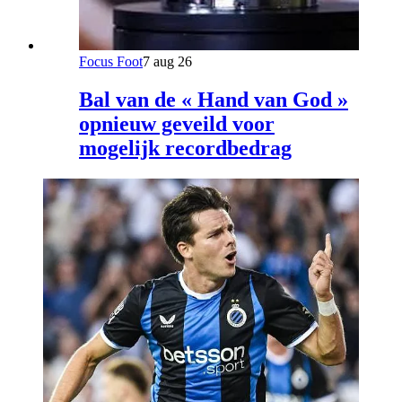
Focus Foot
7 aug 26
Bal van de « Hand van God »
opnieuw geveild voor
mogelijk recordbedrag