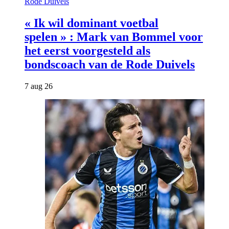
Rode Duivels
« Ik wil dominant voetbal
spelen » : Mark van Bommel voor
het eerst voorgesteld als
bondscoach van de Rode Duivels
7 aug 26