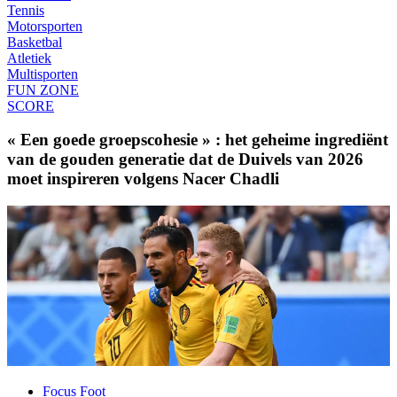
Tennis
Motorsporten
Basketbal
Atletiek
Multisporten
FUN ZONE
SCORE
« Een goede groepscohesie » : het geheime ingrediënt
van de gouden generatie dat de Duivels van 2026
moet inspireren volgens Nacer Chadli
Focus Foot