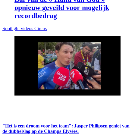
opnieuw geveild voor mogelijk
recordbedrag
Spotlight videos Circus
"Het is een droom voor het team": Jasper Philipsen geniet van
de dubbelslag op de Champs-Elysées.