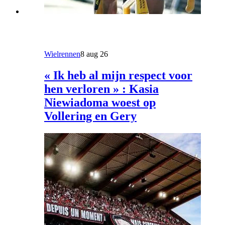
Wielrennen
8 aug 26
« Ik heb al mijn respect voor
hen verloren » : Kasia
Niewiadoma woest op
Vollering en Gery