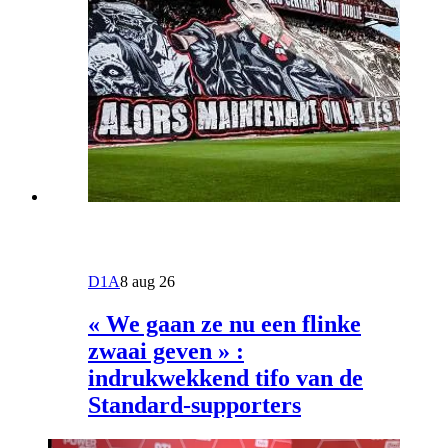
D1A
8 aug 26
« We gaan ze nu een flinke
zwaai geven » :
indrukwekkend tifo van de
Standard-supporters