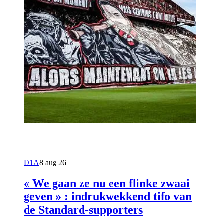
D1A
8 aug 26
« We gaan ze nu een flinke zwaai
geven » : indrukwekkend tifo van
de Standard-supporters