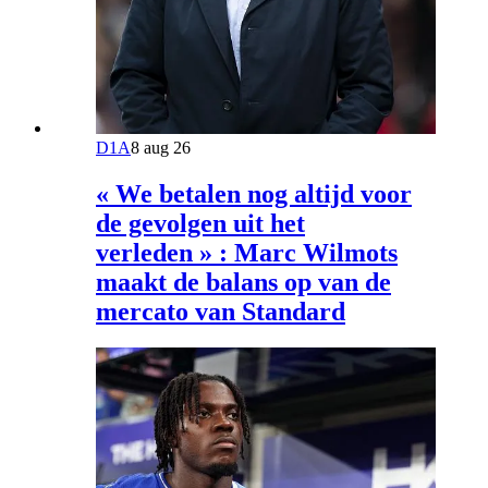
D1A
8 aug 26
« We betalen nog altijd voor
de gevolgen uit het
verleden » : Marc Wilmots
maakt de balans op van de
mercato van Standard