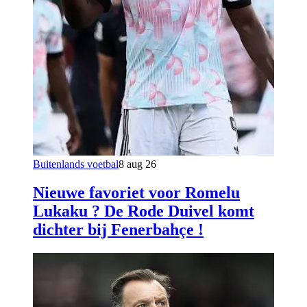
Buitenlands voetbal
8 aug 26
Nieuwe favoriet voor Romelu
Lukaku ? De Rode Duivel komt
dichter bij Fenerbahçe !