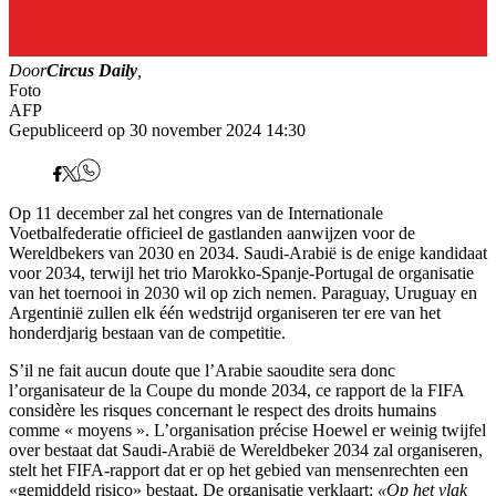
Door
Circus Daily
,
Foto
AFP
Gepubliceerd op 30 november 2024 14:30
Op 11 december zal het congres van de Internationale
Voetbalfederatie officieel de gastlanden aanwijzen voor de
Wereldbekers van 2030 en 2034. Saudi-Arabië is de enige kandidaat
voor 2034, terwijl het trio Marokko-Spanje-Portugal de organisatie
van het toernooi in 2030 wil op zich nemen. Paraguay, Uruguay en
Argentinië zullen elk één wedstrijd organiseren ter ere van het
honderdjarig bestaan van de competitie.
S’il ne fait aucun doute que l’Arabie saoudite sera donc
l’organisateur de la Coupe du monde 2034, ce rapport de la FIFA
considère les risques concernant le respect des droits humains
comme « moyens ». L’organisation précise Hoewel er weinig twijfel
over bestaat dat Saudi-Arabië de Wereldbeker 2034 zal organiseren,
stelt het FIFA-rapport dat er op het gebied van mensenrechten een
«gemiddeld risico» bestaat. De organisatie verklaart:
«Op het vlak