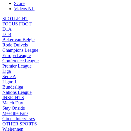
Score
Videos NL
SPOTLIGHT
FOCUS FOOT
D1A
D1B
Beker van België
Rode Duivels
Champions League
Europa League
Conference League
Premier League
Liga
Serie A
Ligue 1
Bundesliga
Nations League
INSIGHTS
Match Day
Stay Onside
Meet the Fans
Circus Interviews
OTHER SPORTS
Wielrennen