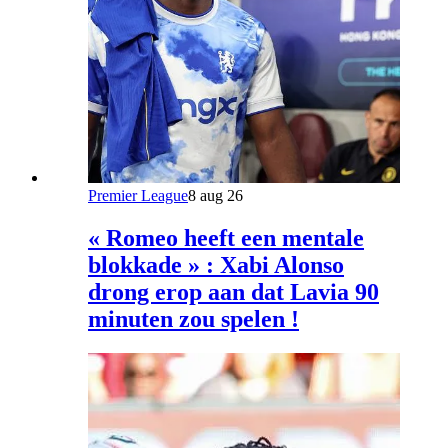
Premier League
8 aug 26
« Romeo heeft een mentale
blokkade » : Xabi Alonso
drong erop aan dat Lavia 90
minuten zou spelen !