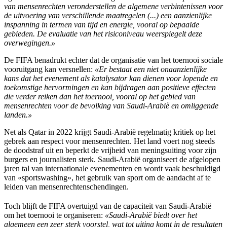
van mensenrechten veronderstellen de algemene verbintenissen voor
de uitvoering van verschillende maatregelen (...) een aanzienlijke
inspanning in termen van tijd en energie, vooral op bepaalde
gebieden. De evaluatie van het risiconiveau weerspiegelt deze
overwegingen.»
De FIFA benadrukt echter dat de organisatie van het toernooi sociale
vooruitgang kan versnellen:
«Er bestaat een niet onaanzienlijke
kans dat het evenement als katalysator kan dienen voor lopende en
toekomstige hervormingen en kan bijdragen aan positieve effecten
die verder reiken dan het toernooi, vooral op het gebied van
mensenrechten voor de bevolking van Saudi-Arabië en omliggende
landen.»
Net als Qatar in 2022 krijgt Saudi-Arabië regelmatig kritiek op het
gebrek aan respect voor mensenrechten. Het land voert nog steeds
de doodstraf uit en beperkt de vrijheid van meningsuiting voor zijn
burgers en journalisten sterk. Saudi-Arabië organiseert de afgelopen
jaren tal van internationale evenementen en wordt vaak beschuldigd
van «sportswashing», het gebruik van sport om de aandacht af te
leiden van mensenrechtenschendingen.
Toch blijft de FIFA overtuigd van de capaciteit van Saudi-Arabië
om het toernooi te organiseren:
«Saudi-Arabië biedt over het
algemeen een zeer sterk voorstel, wat tot uiting komt in de resultaten