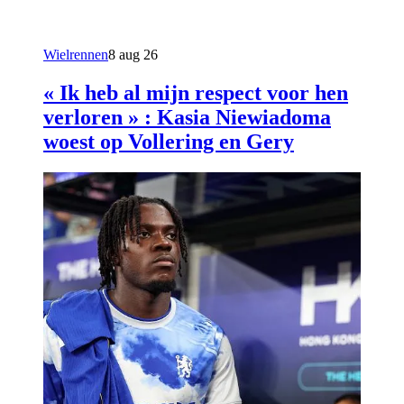
Wielrennen
8 aug 26
« Ik heb al mijn respect voor hen
verloren » : Kasia Niewiadoma
woest op Vollering en Gery