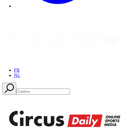
FR
NL