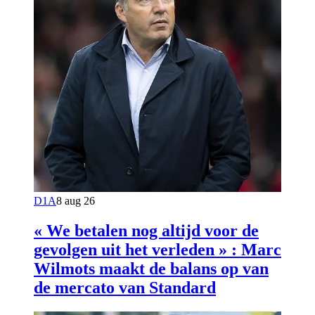
D1A
8 aug 26
« We betalen nog altijd voor de
gevolgen uit het verleden » : Marc
Wilmots maakt de balans op van
de mercato van Standard