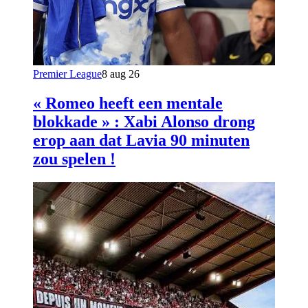
Premier League
8 aug 26
« Romeo heeft een mentale
blokkade » : Xabi Alonso drong
erop aan dat Lavia 90 minuten
zou spelen !