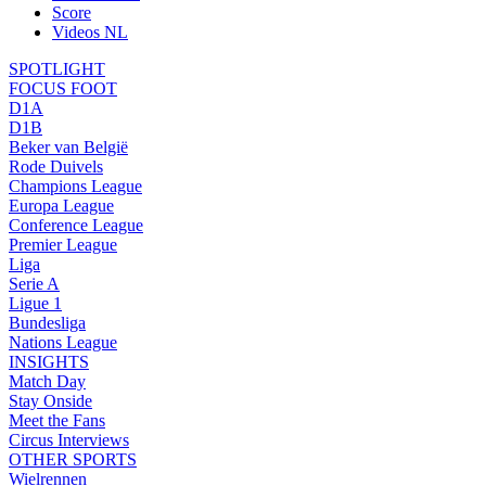
Score
Videos NL
SPOTLIGHT
FOCUS FOOT
D1A
D1B
Beker van België
Rode Duivels
Champions League
Europa League
Conference League
Premier League
Liga
Serie A
Ligue 1
Bundesliga
Nations League
INSIGHTS
Match Day
Stay Onside
Meet the Fans
Circus Interviews
OTHER SPORTS
Wielrennen