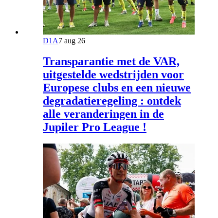
D1A
7 aug 26
Transparantie met de VAR,
uitgestelde wedstrijden voor
Europese clubs en een nieuwe
degradatieregeling : ontdek
alle veranderingen in de
Jupiler Pro League !