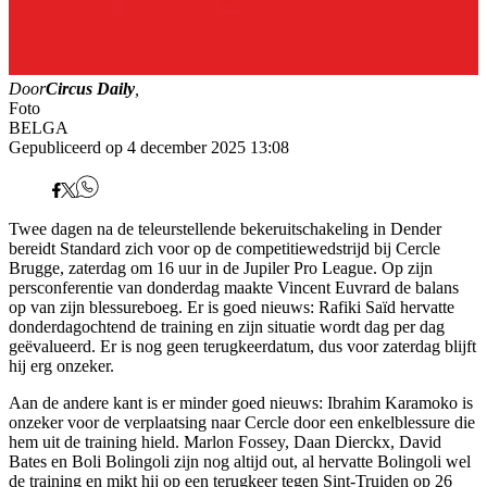
Door
Circus Daily
,
Foto
BELGA
Gepubliceerd op 4 december 2025 13:08
Twee dagen na de teleurstellende bekeruitschakeling in Dender
bereidt Standard zich voor op de competitiewedstrijd bij Cercle
Brugge, zaterdag om 16 uur in de Jupiler Pro League. Op zijn
persconferentie van donderdag maakte Vincent Euvrard de balans
op van zijn blessureboeg. Er is goed nieuws: Rafiki Saïd hervatte
donderdagochtend de training en zijn situatie wordt dag per dag
geëvalueerd. Er is nog geen terugkeerdatum, dus voor zaterdag blijft
hij erg onzeker.
Aan de andere kant is er minder goed nieuws: Ibrahim Karamoko is
onzeker voor de verplaatsing naar Cercle door een enkelblessure die
hem uit de training hield. Marlon Fossey, Daan Dierckx, David
Bates en Boli Bolingoli zijn nog altijd out, al hervatte Bolingoli wel
de training en mikt hij op een terugkeer tegen Sint-Truiden op 26