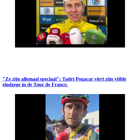
"Ze zijn allemaal speciaal": Tadej Pogacar viert zijn vijfde
eindzege in de Tour de France.