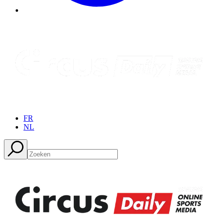
FR
NL