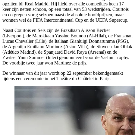
opzitten bij Real Madrid. Hij hield over alle competities heen 17
keer zijn netten schoon, op een totaal van 53 wedstrijden. Courtois
en co grepen vorig seizoen naast de absolute hoofdprijzen, maar
wonnen wel de FIFA Intercontinental Cup en de UEFA Supercup.
Naast Courtois en Sels zijn de Braziliaan Alisson Becker
(Liverpool), de Marokkaan Yassine Bounou (Al-Hilal), de Fransman
Lucas Chevalier (Lille), de Italiaan Gianluigi Donnarumma (PSG),
de Argentijn Emiliano Martinez (Aston Villa), de Sloveen Jan Oblak
(Atlético Madrid), de Spanjaard David Raya (Arsenal) en de
Zwitser Yann Sommer (Inter) genomineerd voor de Yashin Trophy.
De voorbije twee jaar won Martinez de prijs.
De winnaar van dit jaar wordt op 22 september bekendgemaakt
tijdens een ceremonie in het Théâtre du Châtelet in Parijs.