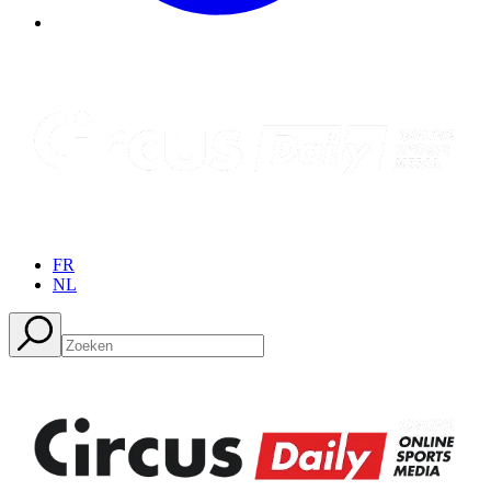
FR
NL