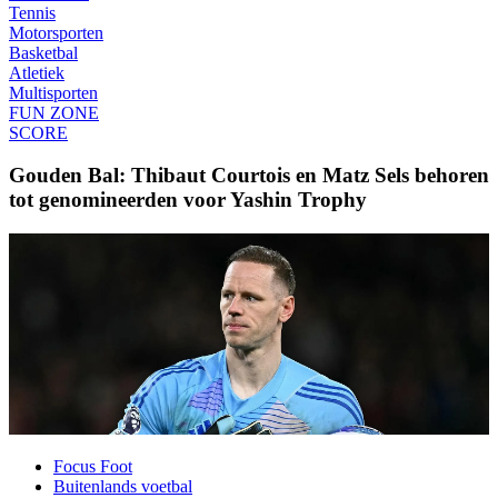
Tennis
Motorsporten
Basketbal
Atletiek
Multisporten
FUN ZONE
SCORE
Gouden Bal: Thibaut Courtois en Matz Sels behoren
tot genomineerden voor Yashin Trophy
Focus Foot
Buitenlands voetbal