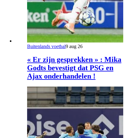
Buitenlands voetbal
9 aug 26
« Er zijn gesprekken » : Mika
Godts bevestigt dat PSG en
Ajax onderhandelen !