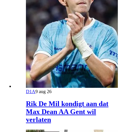
D1A
9 aug 26
Rik De Mil kondigt aan dat
Max Dean AA Gent wil
verlaten