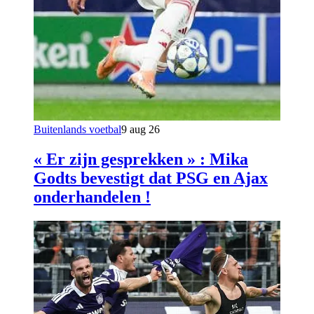
Buitenlands voetbal
9 aug 26
« Er zijn gesprekken » : Mika
Godts bevestigt dat PSG en Ajax
onderhandelen !