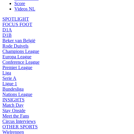
Score
Videos NL
SPOTLIGHT
FOCUS FOOT
D1A
D1B
Beker van België
Rode Duivels
Champions League
Europa League
Conference League
Premier League
Liga
Serie A
Ligue 1
Bundesliga
Nations League
INSIGHTS
Match Day
Stay Onside
Meet the Fans
Circus Interviews
OTHER SPORTS
Wielrennen