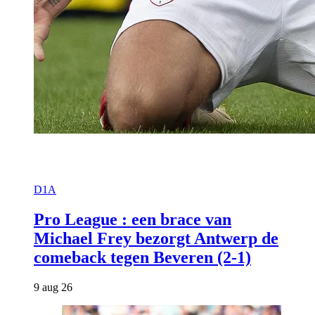
D1A
Pro League : een brace van
Michael Frey bezorgt Antwerp de
comeback tegen Beveren (2-1)
9 aug 26