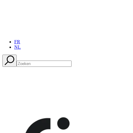
FR
NL