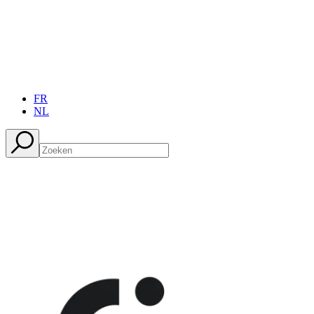
FR
NL