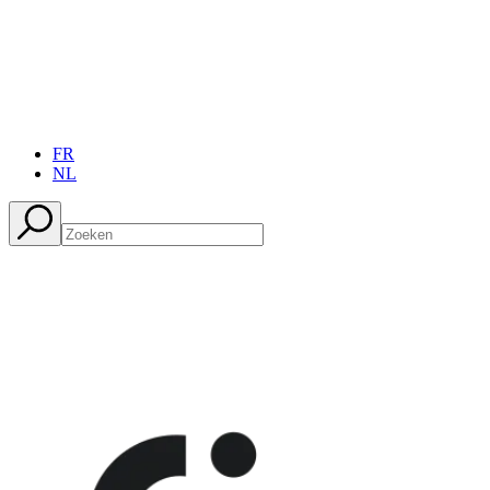
FR
NL