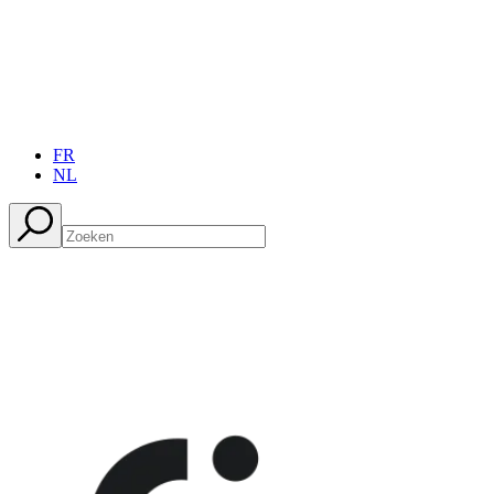
FR
NL