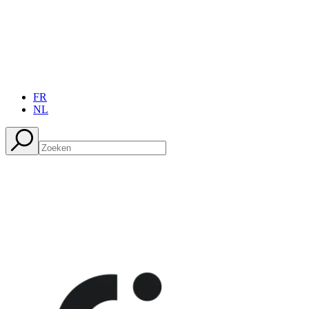
FR
NL