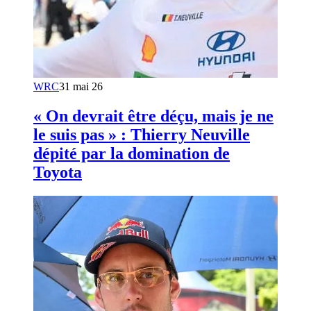
WRC
31 mai 26
« On devrait être déçu, mais je ne
le suis pas » : Thierry Neuville
dépité par la domination de
Toyota