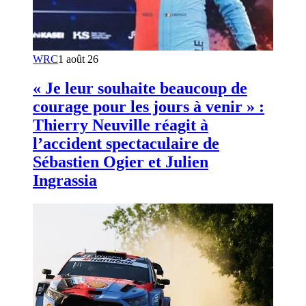
WRC
1 août 26
« Je leur souhaite beaucoup de
courage pour les jours à venir » :
Thierry Neuville réagit à
l’accident spectaculaire de
Sébastien Ogier et Julien
Ingrassia