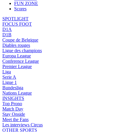
FUN ZONE
Scores
SPOTLIGHT
FOCUS FOOT
D1A
D1B
Coupe de Belgique
Diables rouges
Ligue des champions
Europa League
Conference League
Premier League
Liga
Serie A
Ligue 1
Bundesliga
Nations League
INSIGHTS
Top Prono
Match Day
Stay Onside
Meet the Fans
Les interviews Circus
OTHER SPORTS