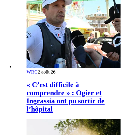
WRC
2 août 26
« C’est difficile à
comprendre » : Ogier et
Ingrassia ont pu sortir de
l’hôpital