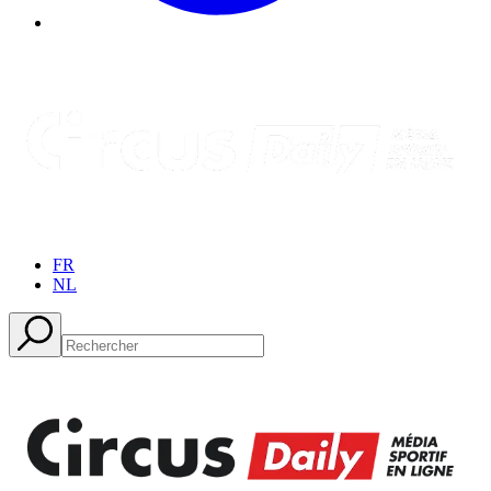
FR
NL