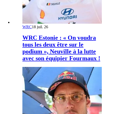
WRC
18 juil. 26
WRC Estonie : « On voudra
tous les deux être sur le
podium », Neuville à la lutte
avec son équipier Fourmaux !