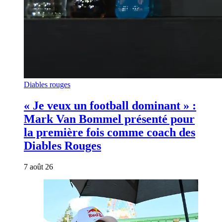
Diables rouges
« Je veux un football dominant » :
Mark Van Bommel présenté pour
la première fois comme coach des
Diables Rouges
7 août 26