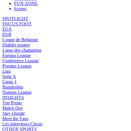
FUN ZONE
Scores
SPOTLIGHT
FOCUS FOOT
D1A
D1B
Coupe de Belgique
Diables rouges
Ligue des champions
Europa League
Conference League
Premier League
Liga
Serie A
Ligue 1
Bundesliga
Nations League
INSIGHTS
Top Prono
Match Day
Stay Onside
Meet the Fans
Les interviews Circus
OTHER SPORTS