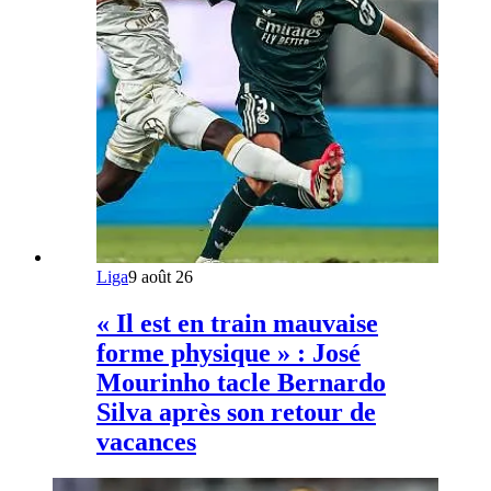
Liga
9 août 26
« Il est en train mauvaise
forme physique » : José
Mourinho tacle Bernardo
Silva après son retour de
vacances