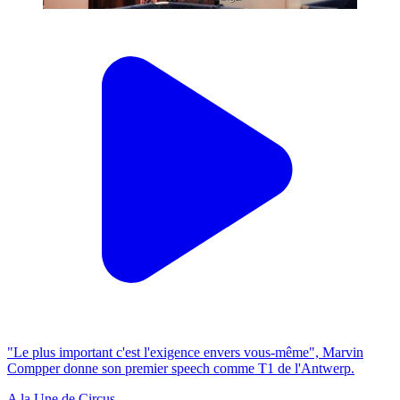
"Le plus important c'est l'exigence envers vous-même", Marvin
Compper donne son premier speech comme T1 de l'Antwerp.
A la Une de Circus