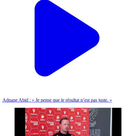
Adnane Abid : « Je pense que le résultat n’est pas juste. »