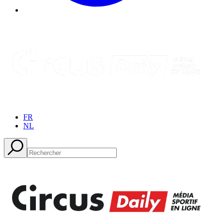
FR
NL