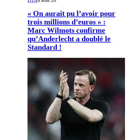
D1A
8 août 26
« On aurait pu l’avoir pour
trois millions d’euros » :
Marc Wilmots confirme
qu’Anderlecht a doublé le
Standard !