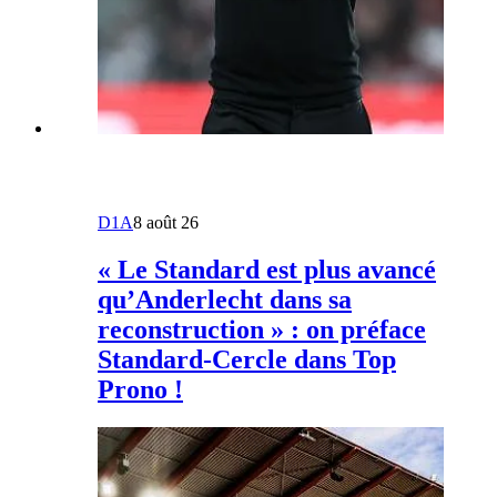
D1A
8 août 26
« Le Standard est plus avancé
qu’Anderlecht dans sa
reconstruction » : on préface
Standard-Cercle dans Top
Prono !