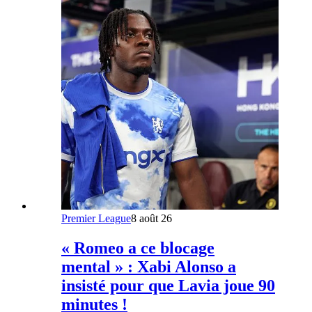
Premier League
8 août 26
« Romeo a ce blocage
mental » : Xabi Alonso a
insisté pour que Lavia joue 90
minutes !