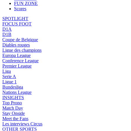
FUN ZONE
Scores
SPOTLIGHT
FOCUS FOOT
D1A
D1B
Coupe de Belgique
Diables rouges
Ligue des champions
Europa League
Conference League
Premier League
Liga
Serie A
Ligue 1
Bundesliga
Nations League
INSIGHTS
Top Prono
Match Day
Stay Onside
Meet the Fans
Les interviews Circus
OTHER SPORTS