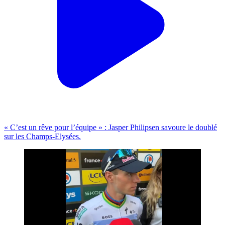
« C’est un rêve pour l’équipe » : Jasper Philipsen savoure le doublé
sur les Champs-Elysées.