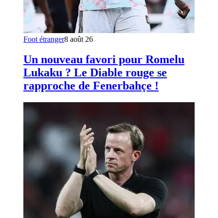
Foot étranger
8 août 26
Un nouveau favori pour Romelu
Lukaku ? Le Diable rouge se
rapproche de Fenerbahçe !