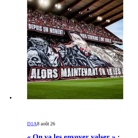
D1A
8 août 26
« On va les envoyer valser » :