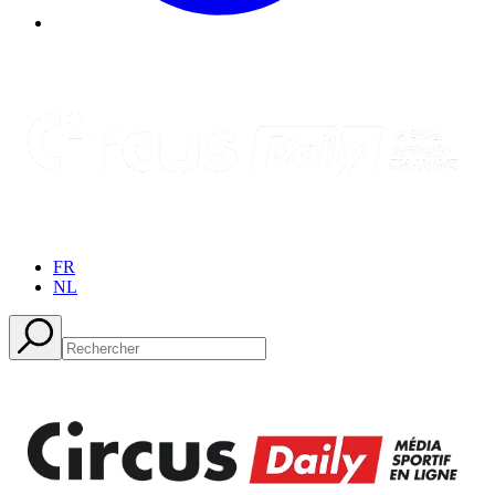
FR
NL