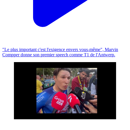
"Le plus important c'est l'exigence envers vous-même", Marvin
Compper donne son premier speech comme T1 de l'Antwerp.