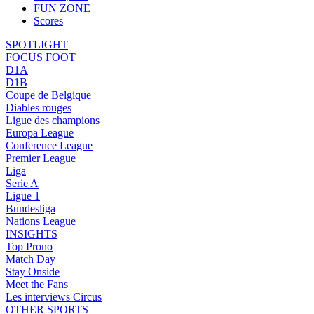
FUN ZONE
Scores
SPOTLIGHT
FOCUS FOOT
D1A
D1B
Coupe de Belgique
Diables rouges
Ligue des champions
Europa League
Conference League
Premier League
Liga
Serie A
Ligue 1
Bundesliga
Nations League
INSIGHTS
Top Prono
Match Day
Stay Onside
Meet the Fans
Les interviews Circus
OTHER SPORTS