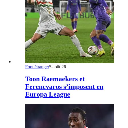
Foot étranger
5 août 26
Toon Raemaekers et
Ferencvaros s’imposent en
Europa League