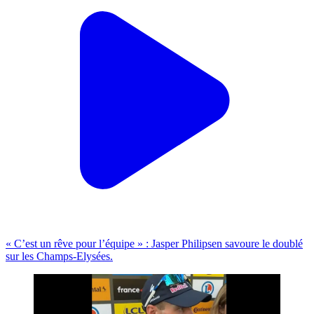
« C’est un rêve pour l’équipe » : Jasper Philipsen savoure le doublé
sur les Champs-Elysées.