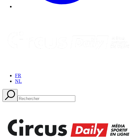
FR
NL