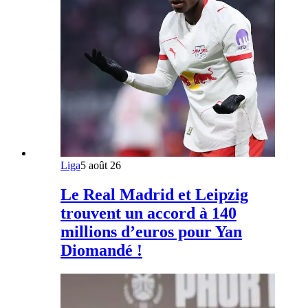
Liga
5 août 26
Le Real Madrid et Leipzig
trouvent un accord à 140
millions d’euros pour Yan
Diomandé !