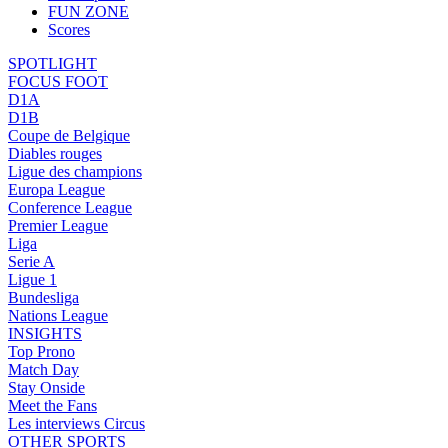
FUN ZONE
Scores
SPOTLIGHT
FOCUS FOOT
D1A
D1B
Coupe de Belgique
Diables rouges
Ligue des champions
Europa League
Conference League
Premier League
Liga
Serie A
Ligue 1
Bundesliga
Nations League
INSIGHTS
Top Prono
Match Day
Stay Onside
Meet the Fans
Les interviews Circus
OTHER SPORTS