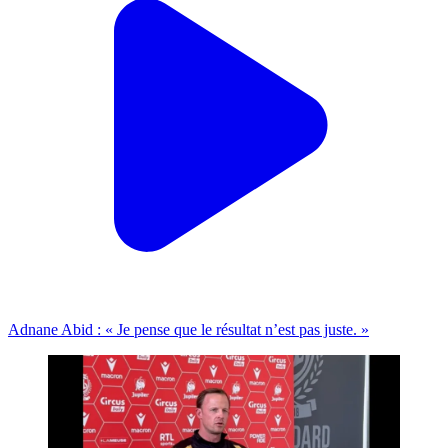
Adnane Abid : « Je pense que le résultat n’est pas juste. »