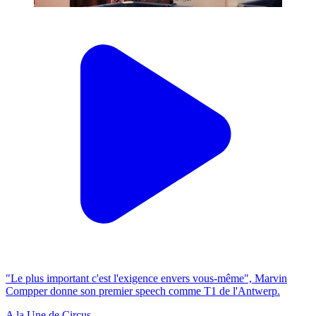
"Le plus important c'est l'exigence envers vous-même", Marvin
Compper donne son premier speech comme T1 de l'Antwerp.
A la Une de Circus