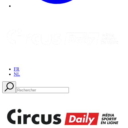
FR
NL