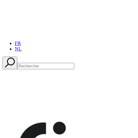
FR
NL