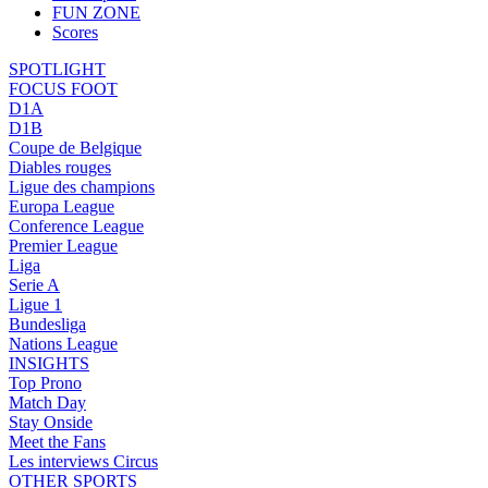
FUN ZONE
Scores
SPOTLIGHT
FOCUS FOOT
D1A
D1B
Coupe de Belgique
Diables rouges
Ligue des champions
Europa League
Conference League
Premier League
Liga
Serie A
Ligue 1
Bundesliga
Nations League
INSIGHTS
Top Prono
Match Day
Stay Onside
Meet the Fans
Les interviews Circus
OTHER SPORTS