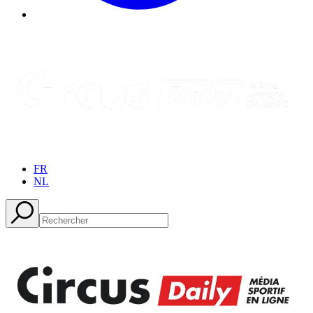
FR
NL