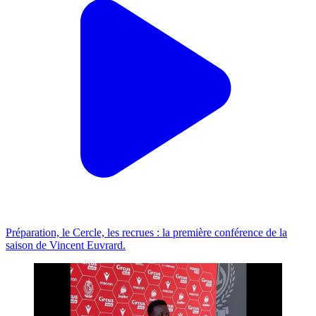
Préparation, le Cercle, les recrues : la première conférence de la
saison de Vincent Euvrard.