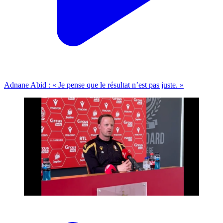
Adnane Abid : « Je pense que le résultat n’est pas juste. »