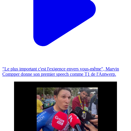
"Le plus important c'est l'exigence envers vous-même", Marvin
Compper donne son premier speech comme T1 de l'Antwerp.