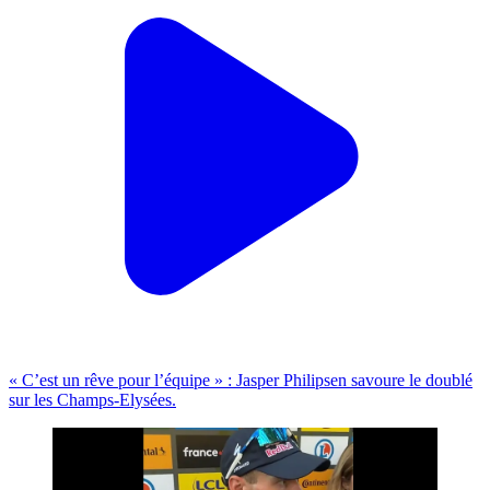
« C’est un rêve pour l’équipe » : Jasper Philipsen savoure le doublé
sur les Champs-Elysées.