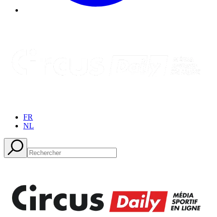
FR
NL