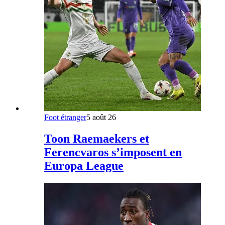
Foot étranger
5 août 26
Toon Raemaekers et
Ferencvaros s’imposent en
Europa League