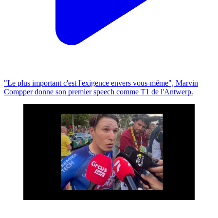
"Le plus important c'est l'exigence envers vous-même", Marvin
Compper donne son premier speech comme T1 de l'Antwerp.