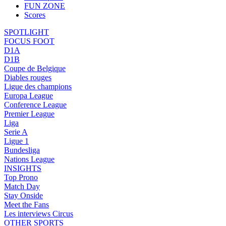
FUN ZONE
Scores
SPOTLIGHT
FOCUS FOOT
D1A
D1B
Coupe de Belgique
Diables rouges
Ligue des champions
Europa League
Conference League
Premier League
Liga
Serie A
Ligue 1
Bundesliga
Nations League
INSIGHTS
Top Prono
Match Day
Stay Onside
Meet the Fans
Les interviews Circus
OTHER SPORTS