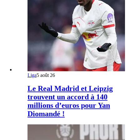
Liga
5 août 26
Le Real Madrid et Leipzig
trouvent un accord à 140
millions d’euros pour Yan
Diomandé !