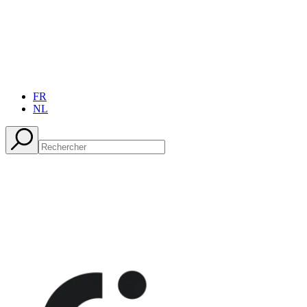
FR
NL