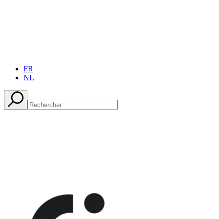
FR
NL