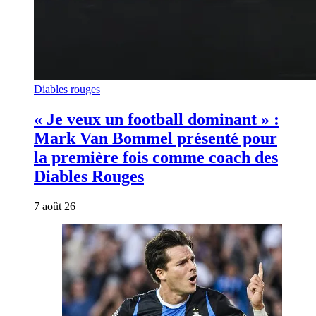
Diables rouges
« Je veux un football dominant » :
Mark Van Bommel présenté pour
la première fois comme coach des
Diables Rouges
7 août 26