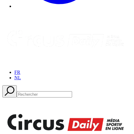
FR
NL