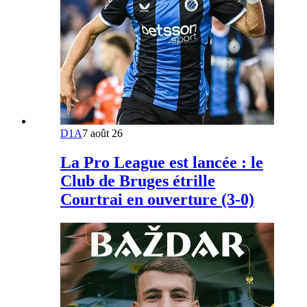
D1A
7 août 26
La Pro League est lancée : le
Club de Bruges étrille
Courtrai en ouverture (3-0)