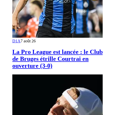
D1A
7 août 26
La Pro League est lancée : le Club
de Bruges étrille Courtrai en
ouverture (3-0)