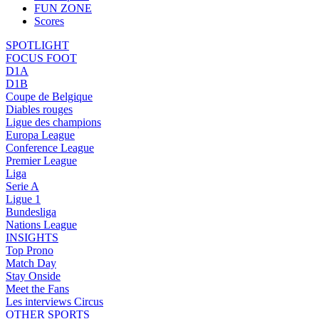
FUN ZONE
Scores
SPOTLIGHT
FOCUS FOOT
D1A
D1B
Coupe de Belgique
Diables rouges
Ligue des champions
Europa League
Conference League
Premier League
Liga
Serie A
Ligue 1
Bundesliga
Nations League
INSIGHTS
Top Prono
Match Day
Stay Onside
Meet the Fans
Les interviews Circus
OTHER SPORTS