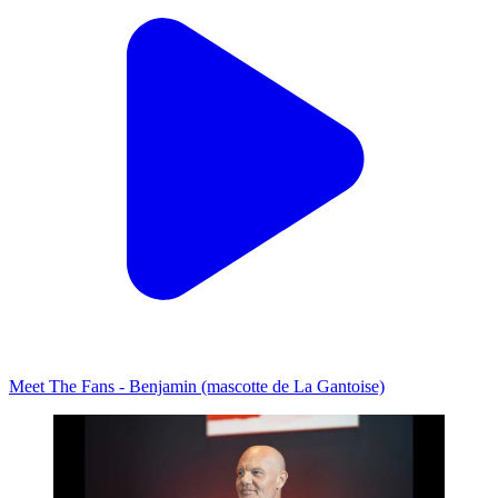
Meet The Fans - Benjamin (mascotte de La Gantoise)