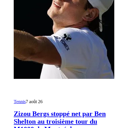
Tennis
7 août 26
Zizou Bergs stoppé net par Ben
Shelton au troisième tour du