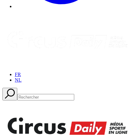
FR
NL