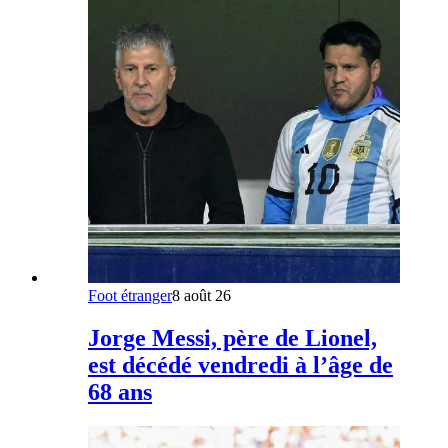
Foot étranger
8 août 26
Jorge Messi, père de Lionel,
est décédé vendredi à l’âge de
68 ans