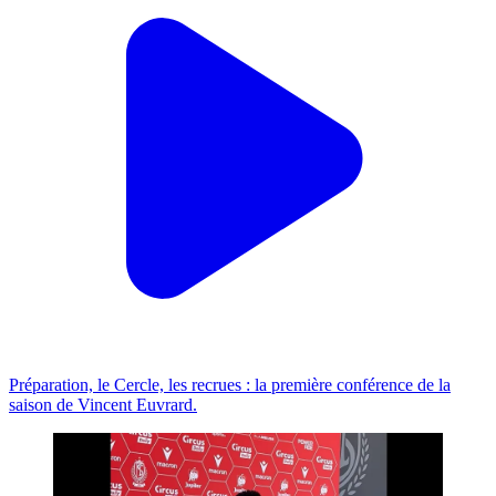
Préparation, le Cercle, les recrues : la première conférence de la
saison de Vincent Euvrard.