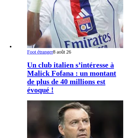
Foot étranger
8 août 26
Un club italien s’intéresse à
Malick Fofana : un montant
de plus de 40 millions est
évoqué !