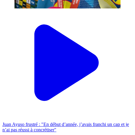
Juan Ayuso frustré : "En début d’année, j’avais franchi un cap et je
n’ai pas réussi à concrétiser"