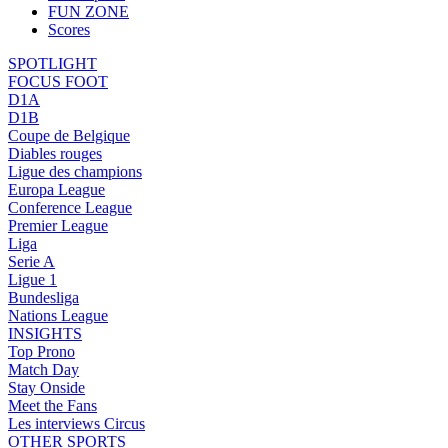
FUN ZONE
Scores
SPOTLIGHT
FOCUS FOOT
D1A
D1B
Coupe de Belgique
Diables rouges
Ligue des champions
Europa League
Conference League
Premier League
Liga
Serie A
Ligue 1
Bundesliga
Nations League
INSIGHTS
Top Prono
Match Day
Stay Onside
Meet the Fans
Les interviews Circus
OTHER SPORTS