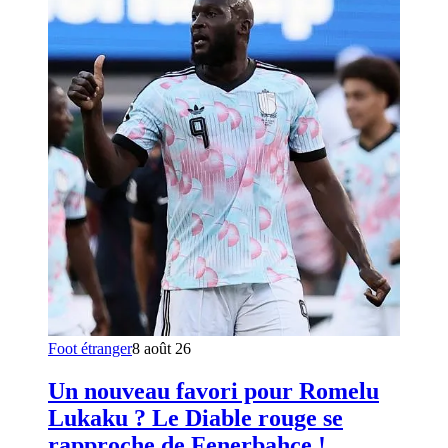
Foot étranger
8 août 26
Un nouveau favori pour Romelu
Lukaku ? Le Diable rouge se
rapproche de Fenerbahçe !