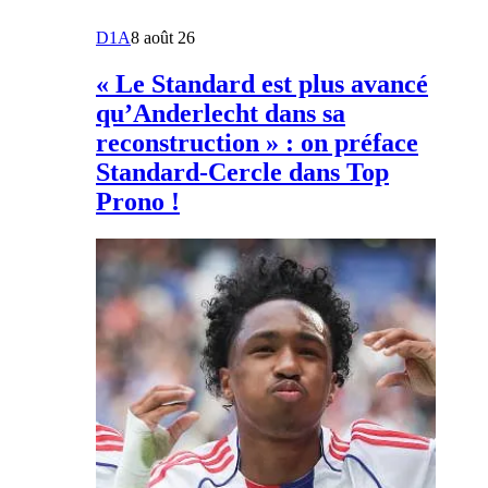
D1A
8 août 26
« Le Standard est plus avancé
qu’Anderlecht dans sa
reconstruction » : on préface
Standard-Cercle dans Top
Prono !