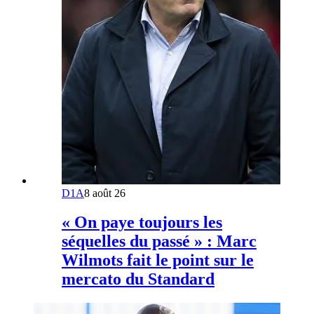
D1A
8 août 26
« On paye toujours les
séquelles du passé » : Marc
Wilmots fait le point sur le
mercato du Standard