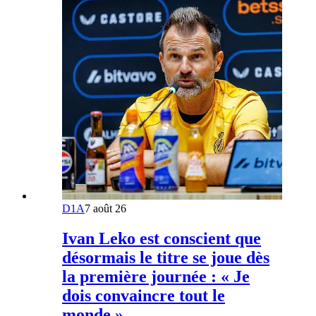
D1A
7 août 26
Ivan Leko est conscient que
désormais le titre se joue dès
la première journée : « Je
dois convaincre tout le
monde »