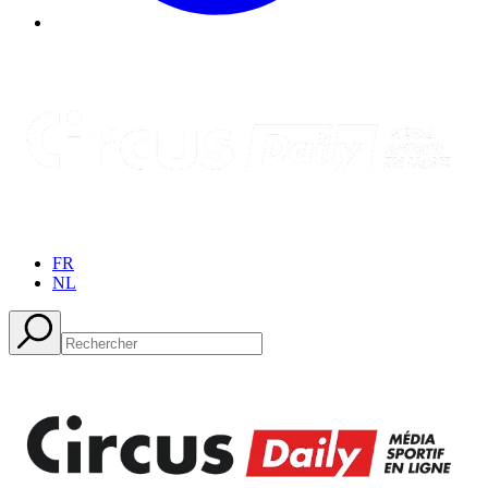
FR
NL