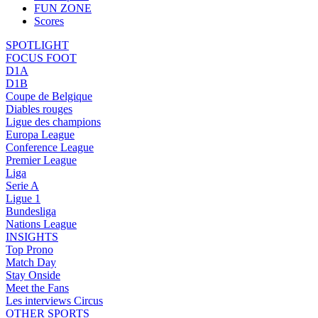
FUN ZONE
Scores
SPOTLIGHT
FOCUS FOOT
D1A
D1B
Coupe de Belgique
Diables rouges
Ligue des champions
Europa League
Conference League
Premier League
Liga
Serie A
Ligue 1
Bundesliga
Nations League
INSIGHTS
Top Prono
Match Day
Stay Onside
Meet the Fans
Les interviews Circus
OTHER SPORTS