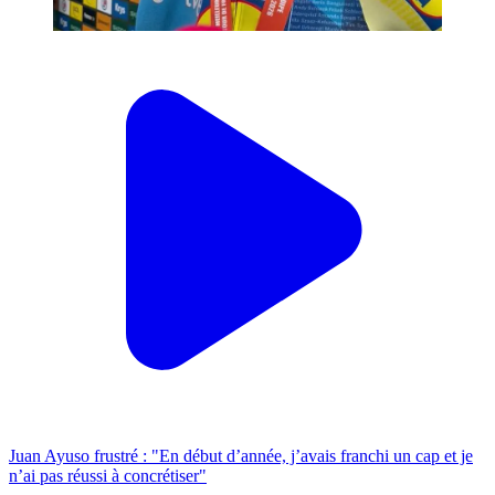
Juan Ayuso frustré : "En début d’année, j’avais franchi un cap et je
n’ai pas réussi à concrétiser"