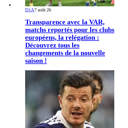
D1A
7 août 26
Transparence avec la VAR,
matchs reportés pour les clubs
européens, la relégation :
Découvrez tous les
changements de la nouvelle
saison !