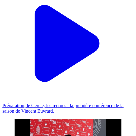
Préparation, le Cercle, les recrues : la première conférence de la
saison de Vincent Euvrard.