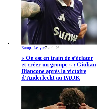
Europa League
7 août 26
« On est en train de s’éclater
et créer un groupe » : Giulian
Biancone après la victoire
d’Anderlecht au PAOK