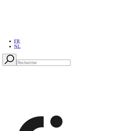
FR
NL